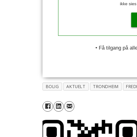
ikke sie
• Få tilgang på al
BOLIG
AKTUELT
TRONDHEIM
FRED