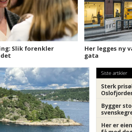
sjen med AI. Slik
Det er i Drammen de
Siste artikler
Sterk prisø
Oslofjorde
Bygger sto
svenskegr
Her er ei
få med deg