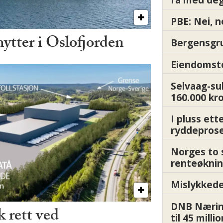
PBE: Nei, n
hytter i Oslofjorden
Bergensgru
Eiendomsto
Selvaag-su
160.000 kr
I pluss ett
ryddepros
Norges to 
renteøknin
Mislykkede 
DNB Nærin
 rett ved
til 45 milli