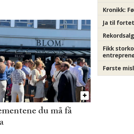
Kronikk: F
Ja til fort
Rekordsalg
Fikk storko
entrepren
Første misl
ementene du må få
a