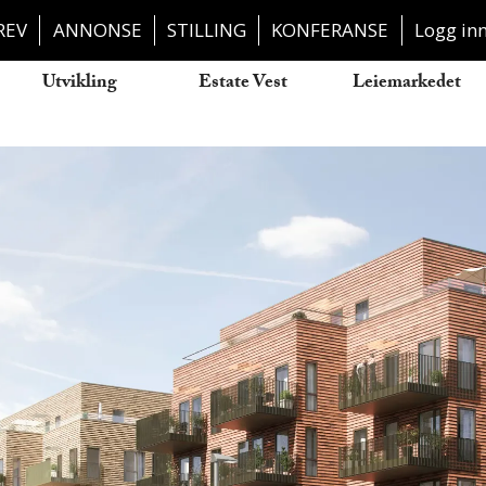
REV
ANNONSE
STILLING
KONFERANSE
Logg in
Utvikling
Estate Vest
Leiemarkedet