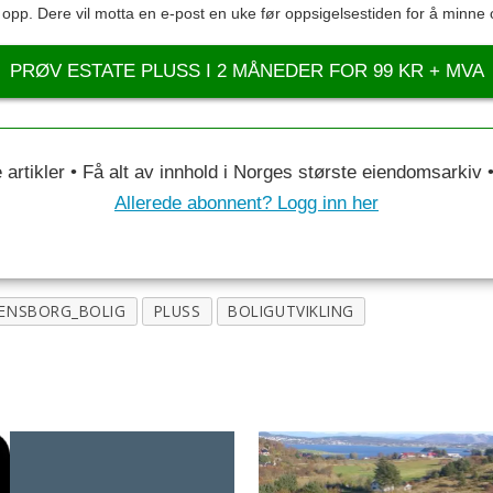
s opp. Dere vil motta en e-post en uke før oppsigelsestiden for å minne 
PRØV ESTATE PLUSS I 2 MÅNEDER FOR 99 KR + MVA
le artikler • Få alt av innhold i Norges største eiendomsarkiv
Allerede abonnent? Logg inn her
ENSBORG_BOLIG
PLUSS
BOLIGUTVIKLING