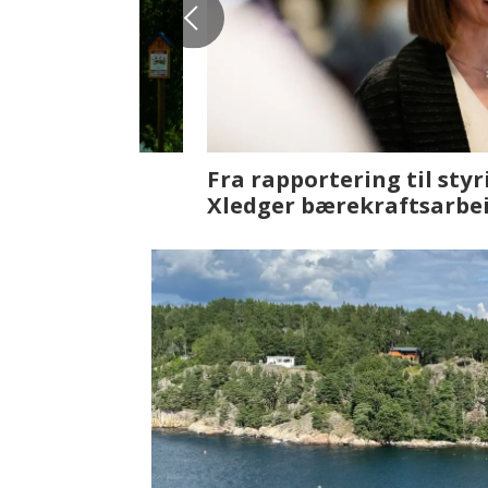
Fenistra endrer eiendomsbran
ser vi på fremtiden