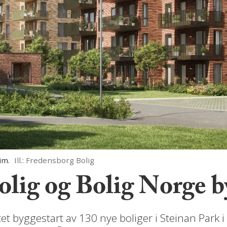
im.
Ill.: Fredensborg Bolig
lig og Bolig Norge b
t byggestart av 130 nye boliger i Steinan Park i