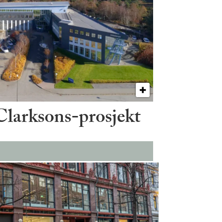
 Clarksons-prosjekt