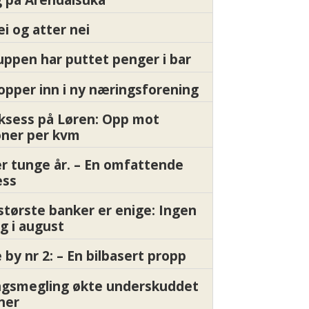
ei og atter nei
ppen har puttet penger i bar
pper inn i ny næringsforening
ksess på Løren: Opp mot
oner per kvm
er tunge år. – En omfattende
ess
største banker er enige: Ingen
g i august
by nr 2: – En bilbasert propp
gsmegling økte underskuddet
oner