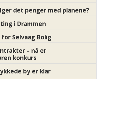
ølger det penger med planene?
etting i Drammen
 for Selvaag Bolig
ntrakter – nå er
øren konkurs
ykkede by er klar