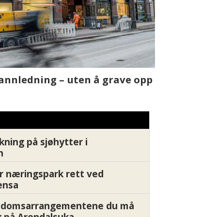
t skjer
Fra rapport
Xledger bæ
kning på sjøhytter i
n
r næringspark rett ved
ensa
endomsarrangementene du må
 på Arendalsuka