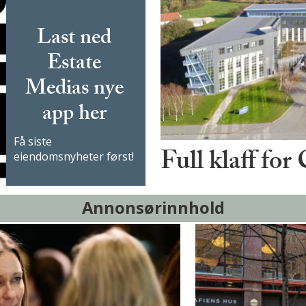
Last ned
Estate
Medias nye
app her
Få siste
Full klaff for
eiendomsnyheter først!
Annonsørinnhold