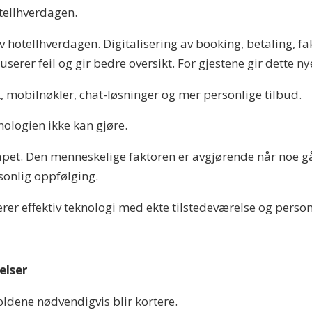
otellhverdagen.
 av hotellhverdagen. Digitalisering av booking, betaling, f
erer feil og gir bedre oversikt. For gjestene gir dette ny
kk, mobilnøkler, chat-løsninger og mer personlige tilbud.
nologien ikke kan gjøre.
apet. Den menneskelige faktoren er avgjørende når noe går
rsonlig oppfølging.
rer effektiv teknologi med ekte tilstedeværelse og personl
elser
ldene nødvendigvis blir kortere.