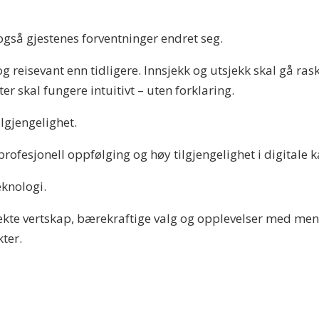
gså gjestenes forventninger endret seg.
g reisevant enn tidligere. Innsjekk og utsjekk skal gå ras
er skal fungere intuitivt – uten forklaring.
ilgjengelighet.
rofesjonell oppfølging og høy tilgjengelighet i digitale k
eknologi.
t, ekte vertskap, bærekraftige valg og opplevelser med m
ter.