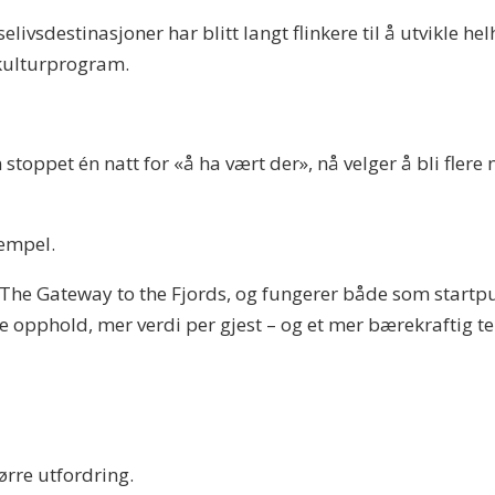
elivsdestinasjoner har blitt langt flinkere til å utvikle he
 kulturprogram.
stoppet én natt for «å ha vært der», nå velger å bli flere 
sempel.
The Gateway to the Fjords, og fungerer både som startpun
re opphold, mer verdi per gjest – og et mer bærekraftig te
ørre utfordring.