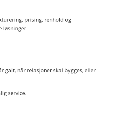
akturering, prising, renhold og
e løsninger.
 galt, når relasjoner skal bygges, eller
ig service.