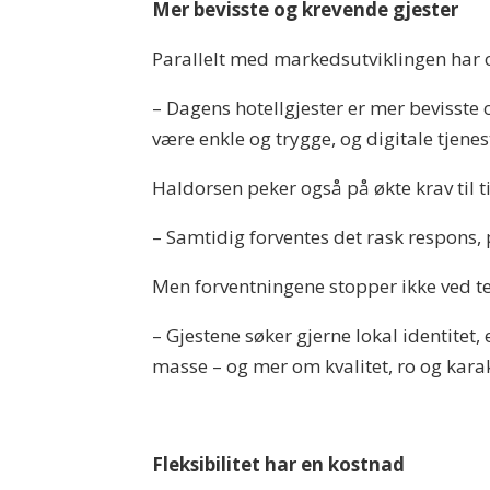
Mer bevisste og krevende gjester
Parallelt med markedsutviklingen har o
– Dagens hotellgjester er mer bevisste o
være enkle og trygge, og digitale tjenest
Haldorsen peker også på økte krav til t
– Samtidig forventes det rask respons, p
Men forventningene stopper ikke ved t
– Gjestene søker gjerne lokal identite
masse – og mer om kvalitet, ro og karak
Fleksibilitet har en kostnad