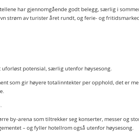
otellene har gjennomgående godt belegg, særlig i sommer
n strøm av turister året rundt, og ferie- og fritidsmarked
 uforløst potensial, særlig utenfor høysesong.
ent som gir høyere totalinntekter per opphold, det er mer
e.
.
rre by-arena som tiltrekker seg konserter, messer og sto
ngementet – og fyller hotellrom også utenfor høysesong.