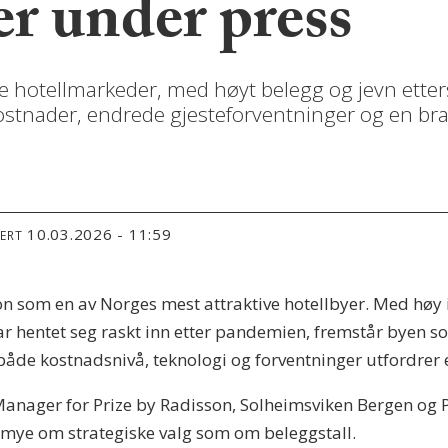
r under press
te hotellmarkeder, med høyt belegg og jevn ette
stnader, endrede gjesteforventninger og en br
10.03.2026 - 11:59
TERT
sjon som en av Norges mest attraktive hotellbyer. Med høy 
r hentet seg raskt inn etter pandemien, fremstår byen s
 både kostnadsnivå, teknologi og forventninger utfordrer 
anager for Prize by Radisson, Solheimsviken Bergen og P
 mye om strategiske valg som om beleggstall.