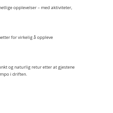
lhetlige opplevelser – med aktiviteter,
netter for virkelig å oppleve
kt og naturlig retur etter at gjestene
mpo i driften.