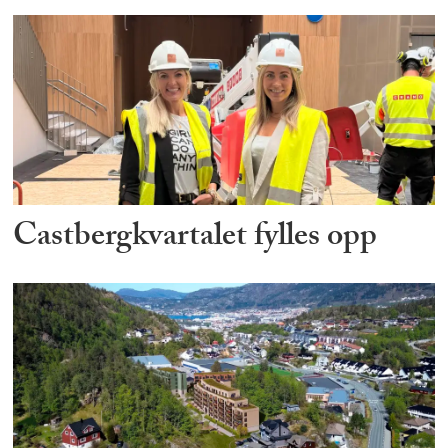
Castbergkvartalet fylles opp