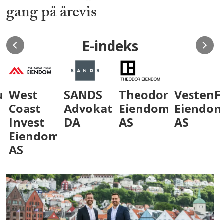
gang på årevis
E-indeks
um
West
SANDS
Theodor
VestenF
Coast
Advokatfirma
Eiendom
Eiendo
Invest
DA
AS
AS
Eiendom
AS