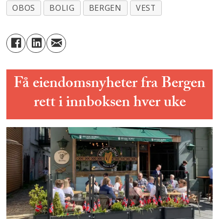
OBOS
BOLIG
BERGEN
VEST
Få eiendomsnyheter fra Bergen
rett i innboksen hver uke