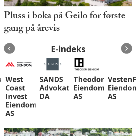
Pluss i boka på Geilo for første
gang på årevis
E-indeks
um
West
SANDS
Theodor
VestenF
Coast
Advokatfirma
Eiendom
Eiendo
Invest
DA
AS
AS
Eiendom
AS