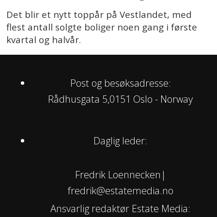
Det blir et nytt toppår på Vestlandet, med
flest antall solgte boliger noen gang i første
kvartal og halvår.
Post og besøksadresse:
Rådhusgata 5,0151 Oslo - Norway
Daglig leder:
Fredrik Loennecken|
fredrik@estatemedia.no
Ansvarlig redaktør Estate Media: