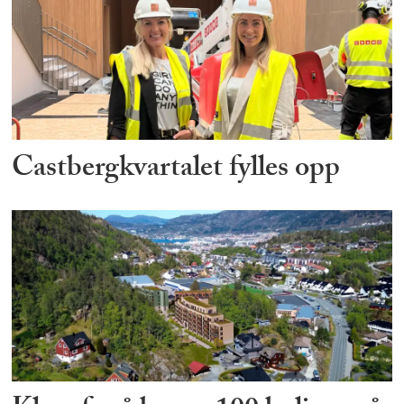
Castbergkvartalet fylles opp