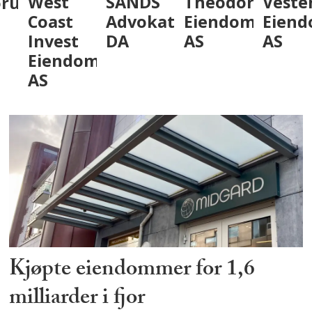
VestenF
um
West
SANDS
Theodor
Eiendo
Coast
Advokatfirma
Eiendom
AS
Invest
DA
AS
Eiendom
AS
Kjøpte eiendommer for 1,6
milliarder i fjor