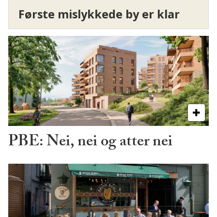
Første mislykkede by er klar
PBE: Nei, nei og atter nei