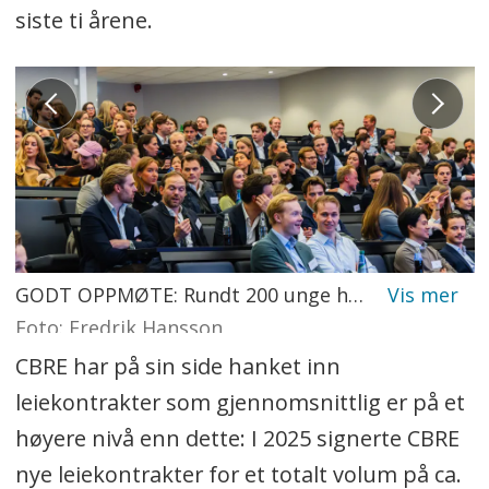
siste ti årene.
GODT OPPMØTE: Rundt 200 unge hadde tatt turen til årets første nettverkstreff i regi av Ung i Næringseiendom i Vika Atrium.
Foto: Fredrik Hansson
CBRE har på sin side hanket inn
leiekontrakter som gjennomsnittlig er på et
høyere nivå enn dette: I 2025 signerte CBRE
nye leiekontrakter for et totalt volum på ca.