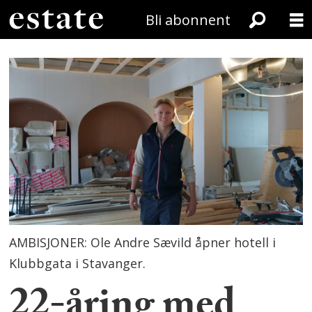
Bli abonnent
AMBISJONER: Ole Andre Sævild åpner hotell i
Klubbgata i Stavanger.
22-åring med