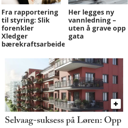
Fenistra endrer
Det er i
eiendomsbransjen
Drammen det
med AI. Slik ser vi
skjer
på fremtiden
Selvaag-suksess på Løren: Opp