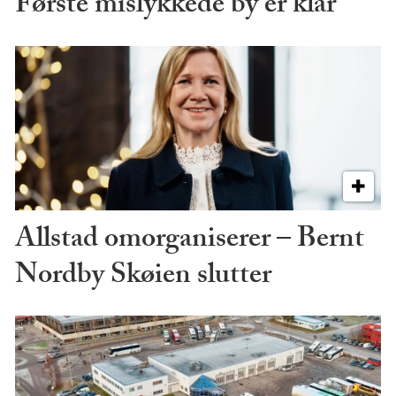
Første mislykkede by er klar
Allstad omorganiserer – Bernt
Nordby Skøien slutter