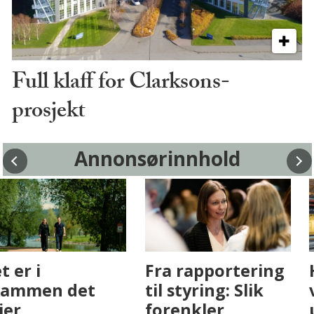
Full klaff for Clarksons-
prosjekt
Annonsørinnhold
Fenistra endrer
Det er i
eiendomsbransjen
Drammen det
med AI. Slik ser vi
skjer