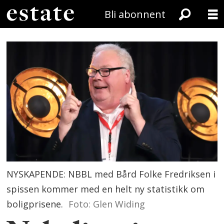
Bli abonnent
NYSKAPENDE: NBBL med Bård Folke Fredriksen i
spissen kommer med en helt ny statistikk om
boligprisene.
Foto: Glen Widing