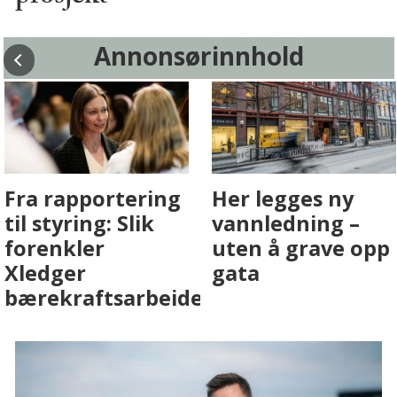
Annonsørinnhold
Fenistra endrer
Det er i
eiendomsbransjen
Drammen det
med AI. Slik ser vi
skjer
på fremtiden