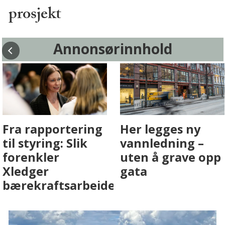
prosjekt
Annonsørinnhold
Fenistra endrer
Det er i
eiendomsbransjen
Drammen det
med AI. Slik ser vi
skjer
på fremtiden