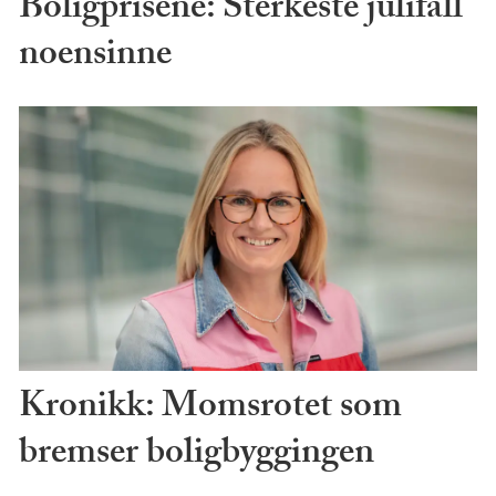
Boligprisene: Sterkeste julifall
noensinne
Kronikk: Momsrotet som
bremser boligbyggingen