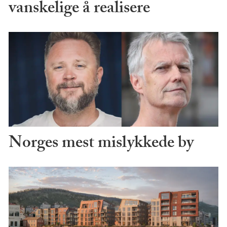
vanskelige å realisere
Norges mest mislykkede by