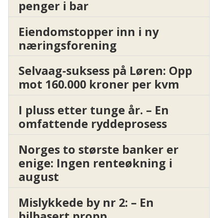
penger i bar
Eiendomstopper inn i ny
næringsforening
Selvaag-suksess på Løren: Opp
mot 160.000 kroner per kvm
I pluss etter tunge år. – En
omfattende ryddeprosess
Norges to største banker er
enige: Ingen renteøkning i
august
Mislykkede by nr 2: – En
bilbasert propp