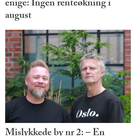
enige: Ingen renteøkning i
august
Mislykkede by nr 2: – En