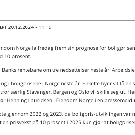
20.12.2024 - 11:19
TERT
endom Norge la fredag frem sin prognose for boligprise
ed 10 prosent.
Banks rentebane om tre nedsettelser neste år. Arbeidsled
i boligprisene i Norge neste år. Enkelte byer vil få en st
tror særlig Stavanger, Bergen og Oslo vil skille seg ut. Her
ktør Henning Lauridsen i Eiendom Norge i en pressemeldi
 tapte gjennom 2022 og 2023, da boligpris-utviklingen var
 en prisvekst på 10 prosent i 2025 kun gjør at boligprisen