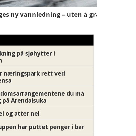
t skjer
Fra rapport
Xledger bæ
kning på sjøhytter i
n
r næringspark rett ved
ensa
endomsarrangementene du må
 på Arendalsuka
ei og atter nei
ppen har puttet penger i bar