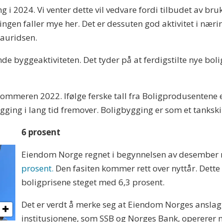
g i 2024. Vi venter dette vil vedvare fordi tilbudet av bru
gen faller mye her. Det er dessuten god aktivitet i næri
Lauridsen.
de byggeaktiviteten. Det tyder på at ferdigstilte nye bol
ommeren 2022. Ifølge ferske tall fra Boligprodusentene e
ygging i lang tid fremover. Boligbygging er som et tankskip
6 prosent
Eiendom Norge regnet i begynnelsen av desember
prosent.
Den fasiten kommer rett over nyttår. Dette a
boligprisene steget med 6,3 prosent.
Det er verdt å merke seg at Eiendom Norges anslag 
institusjonene, som SSB og Norges Bank, opererer m