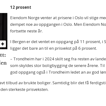
12 prosent
Eiendom Norge venter at prisene i Oslo vil stige m
dempet noe av oppgangen i Oslo. Men Eiendom Norg
fortsette neste år.
I Bergen er det ventet en oppgang på 11 prosent, i
ligger det bare an til en prisvekst på 6 prosent.
tt:
– Trondheim har i 2024 skilt seg fra resten av lande
den
som skyldes stor boligbygging de senere årene. Til t
god oppgang også i Trondheim ledet an av god lønn
vt tilbud av brukte boliger. Samtidig blir det få ferdigst
t den sterkeste prisveksten.