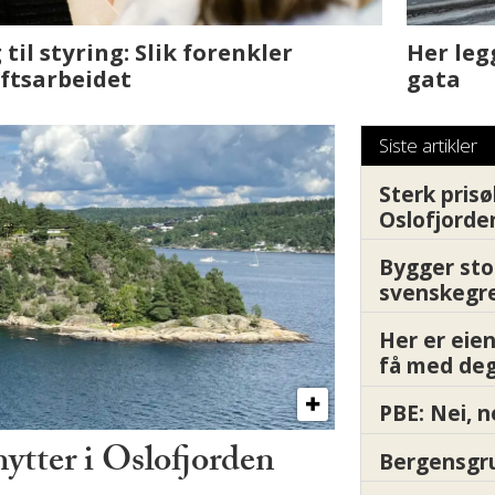
sjen med AI. Slik
Det er i Drammen de
Siste artikler
Sterk prisø
Oslofjorde
Bygger sto
svenskegr
Her er ei
få med deg
PBE: Nei, n
hytter i Oslofjorden
Bergensgru