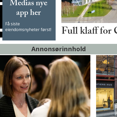
Medias nye
app her
Få siste
Full klaff for
eiendomsnyheter først!
Annonsørinnhold