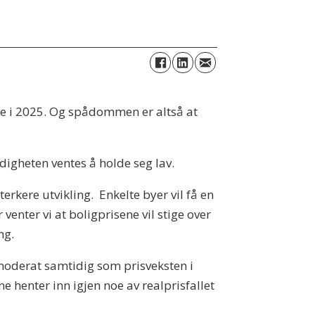
ne i 2025. Og spådommen er altså at
igheten ventes å holde seg lav.
erkere utvikling. Enkelte byer vil få en
 venter vi at boligprisene vil stige over
ng.
 moderat samtidig som prisveksten i
e henter inn igjen noe av realprisfallet