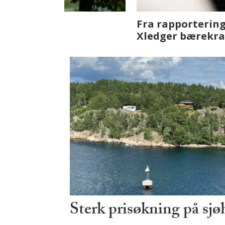
Fenistra endrer eiendomsbran
ser vi på fremtiden
Sterk prisøkning på sjø