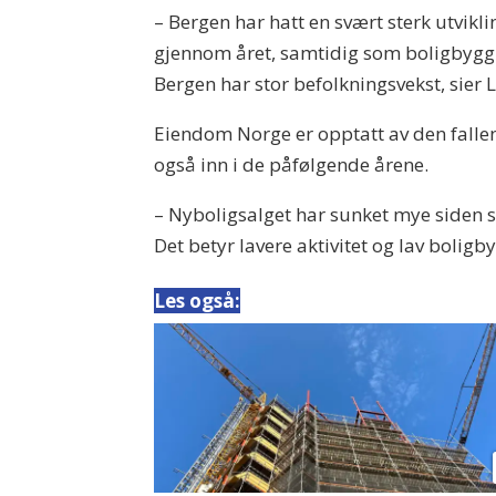
– Bergen har hatt en svært sterk utviklin
gjennom året, samtidig som boligbyggin
Bergen har stor befolkningsvekst, sier 
Eiendom Norge er opptatt av den fallen
også inn i de påfølgende årene.
– Nyboligsalget har sunket mye siden s
Det betyr lavere aktivitet og lav boligb
Les også: