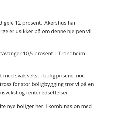
ed gele 12 prosent. Akershus har
e er usikker på om denne hjelpen vil
 Stavanger 10,5 prosent. I Trondheim
t med svak vekst i boligprisene, noe
ross for stor boligbygging tror vi på en
svekst og rentenedsettelser.
ilte nye boliger her. I kombinasjon med