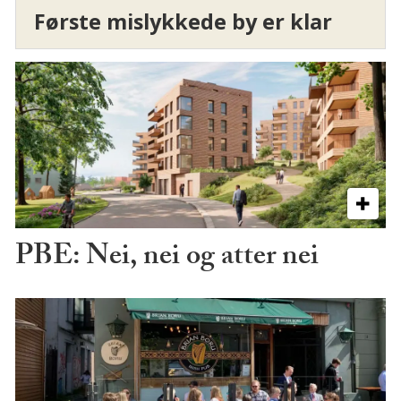
Første mislykkede by er klar
PBE: Nei, nei og atter nei