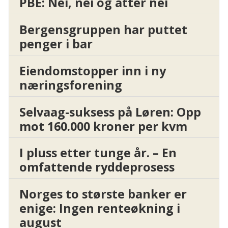
PBE: Nei, nei og atter nei
Bergensgruppen har puttet
penger i bar
Eiendomstopper inn i ny
næringsforening
Selvaag-suksess på Løren: Opp
mot 160.000 kroner per kvm
I pluss etter tunge år. – En
omfattende ryddeprosess
Norges to største banker er
enige: Ingen renteøkning i
august