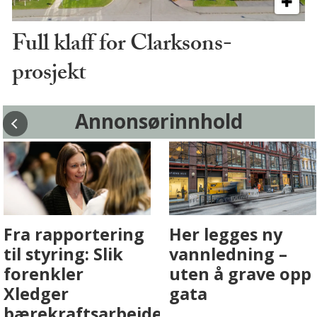
Full klaff for Clarksons-
prosjekt
Annonsørinnhold
Fenistra endrer
Det er i
eiendomsbransjen
Drammen det
med AI. Slik ser vi
skjer
på fremtiden