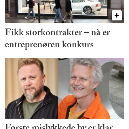
Fikk storkontrakter – nå er
entreprenøren konkurs
Første mislykkede by er klar