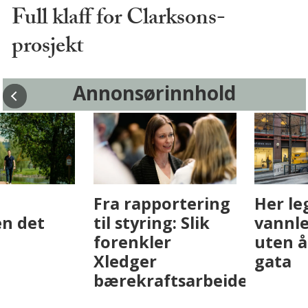
Full klaff for Clarksons-
prosjekt
Annonsørinnhold
Fenistra endrer
Det er i
eiendomsbransjen
Drammen det
med AI. Slik ser vi
skjer
på fremtiden