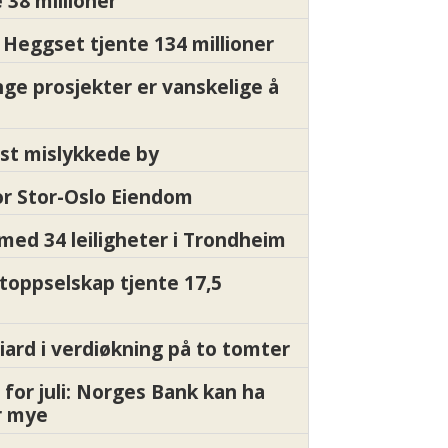
 38 millioner
Heggset tjente 134 millioner
nge prosjekter er vanskelige å
st mislykkede by
for Stor-Oslo Eiendom
med 34 leiligheter i Trondheim
 toppselskap tjente 17,5
liard i verdiøkning på to tomter
 for juli: Norges Bank kan ha
or mye