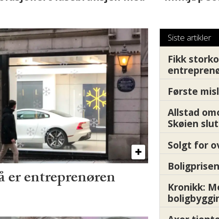
fornøyde i et utfor
Siste artikler
Fikk storko
entrepren
Første misl
Allstad om
Skøien slut
Solgt for o
Boligprisen
å er entreprenøren
Kronikk: 
boligbyggi