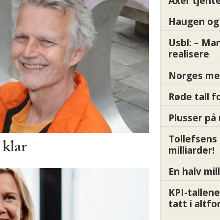
Axer tjente
Haugen og 
Usbl: – Ma
realisere
Norges me
Røde tall 
Plusser på 
Tollefsens
 klar
milliarder!
En halv mil
KPI-tallene
tatt i altf