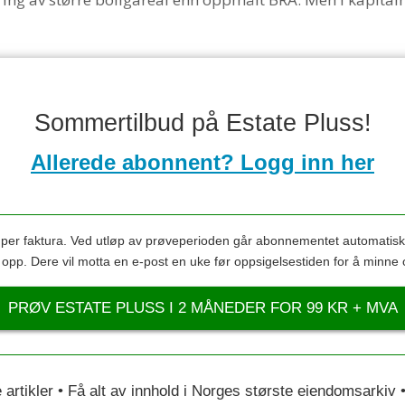
Sommertilbud på Estate Pluss!
Allerede abonnent? Logg inn her
s per faktura. Ved utløp av prøveperioden går abonnementet automatis
s opp. Dere vil motta en e-post en uke før oppsigelsestiden for å minne 
PRØV ESTATE PLUSS I 2 MÅNEDER FOR 99 KR + MVA
le artikler • Få alt av innhold i Norges største eiendomsarkiv