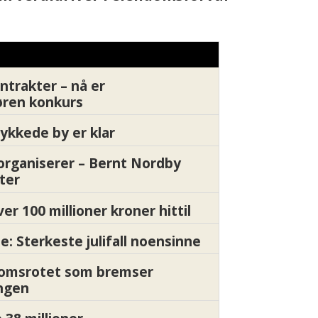
drende marked
batterifri 
ntrakter – nå er
øren konkurs
ykkede by er klar
organiserer – Bernt Nordby
ter
ver 100 millioner kroner hittil
e: Sterkeste julifall noensinne
Momsrotet som bremser
ngen