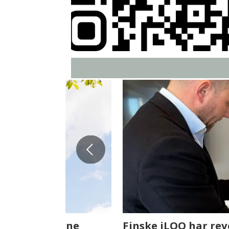
Fenistra endrer eiendomsbran