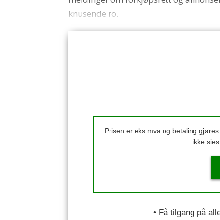
knusende ro.
Prisen er eks mva og betaling gjøre
ikke sie
• Få tilgang på al