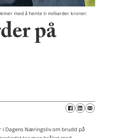
emer med å hente ti milliarder kroner.
rder på
ger i Dagens Næringsliv om brudd på
almarkedet tar man bråket med