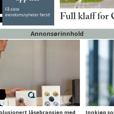
Få siste
Full klaff for
eiendomsnyheter først!
Annonsørinnhold
sjen med AI. Slik
Hvordan Ovtun Eien