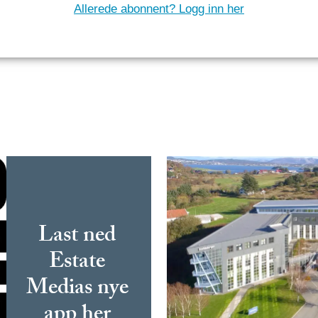
Allerede abonnent? Logg inn her
Last ned
Estate
Medias nye
app her