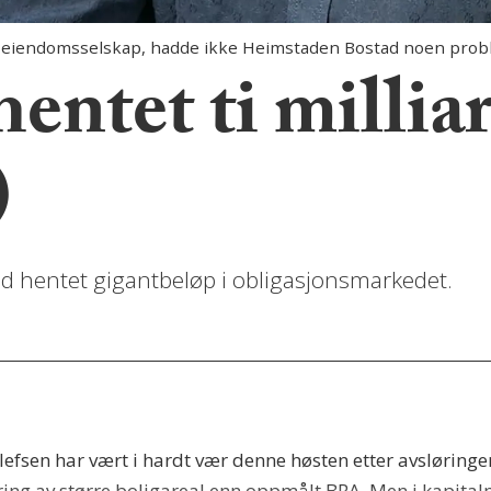
s eiendomsselskap, hadde ikke Heimstaden Bostad noen probl
hentet ti millia
)
d hentet gigantbeløp i obligasjonsmarkedet.
lefsen har vært i hardt vær denne høsten etter avslørin
ing av større boligareal enn oppmålt BRA. Men i kapit