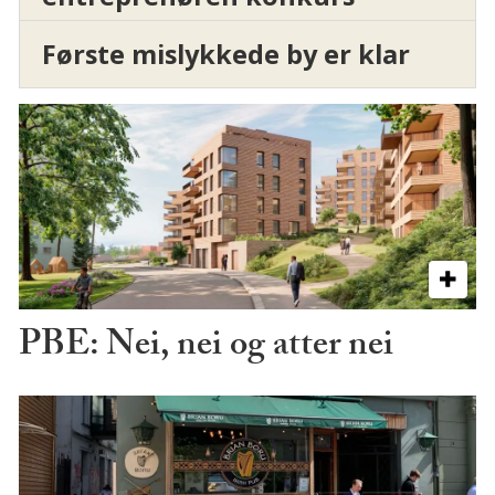
Første mislykkede by er klar
PBE: Nei, nei og atter nei