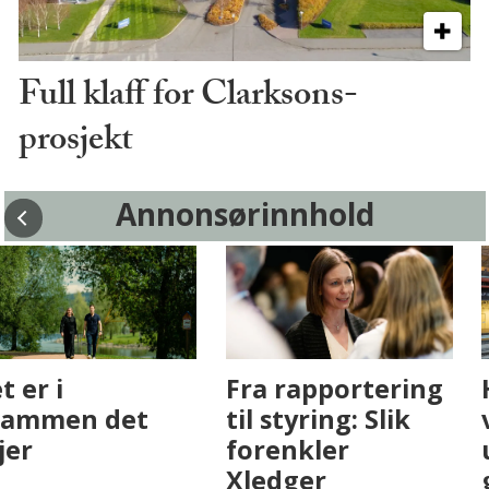
Full klaff for Clarksons-
prosjekt
Annonsørinnhold
Fenistra endrer
Det er i
eiendomsbransjen
Drammen det
med AI. Slik ser vi
skjer
på fremtiden