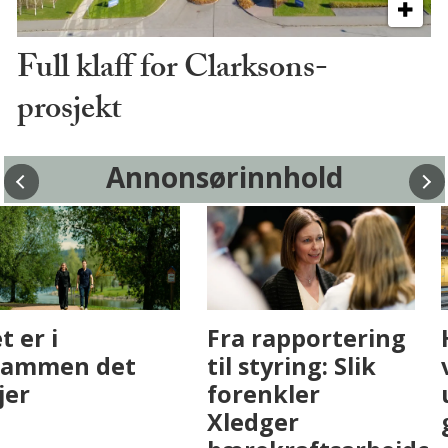
Full klaff for Clarksons-
prosjekt
Annonsørinnhold
Fenistra endrer
Det er i
eiendomsbransjen
Drammen det
med AI. Slik ser vi
skjer
på fremtiden