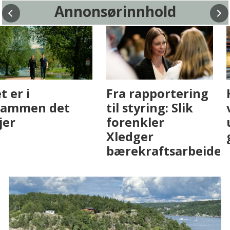
Annonsørinnhold
Fenistra endrer
Det er i
eiendomsbransjen
Drammen det
med AI. Slik ser vi
skjer
på fremtiden