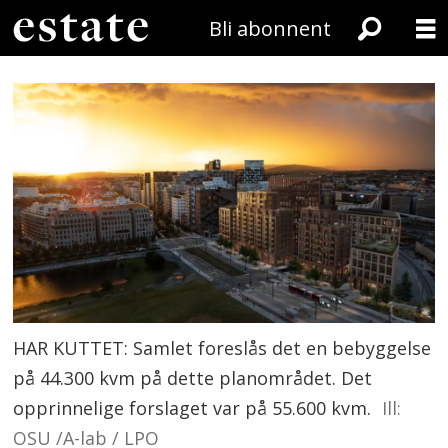
Bli abonnent
HAR KUTTET: Samlet foreslås det en bebyggelse
på 44.300 kvm på dette planområdet. Det
opprinnelige forslaget var på 55.600 kvm.
Ill:
OSU /A-lab / LPO