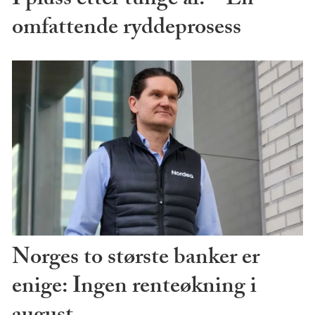
I pluss etter tunge år. – En
omfattende ryddeprosess
Norges to største banker er
enige: Ingen renteøkning i