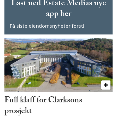
Last ned Estate Medias nye
app her
Få siste eiendomsnyheter først!
Full klaff for Clarksons-
prosjekt