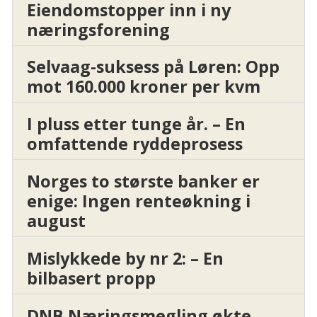
Eiendomstopper inn i ny
næringsforening
Selvaag-suksess på Løren: Opp
mot 160.000 kroner per kvm
I pluss etter tunge år. – En
omfattende ryddeprosess
Norges to største banker er
enige: Ingen renteøkning i
august
Mislykkede by nr 2: – En
bilbasert propp
DNB Næringsmegling økte