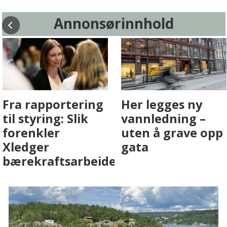
Annonsørinnhold
Fenistra endrer
Det er i
eiendomsbransjen
Drammen det
med AI. Slik ser vi
skjer
på fremtiden