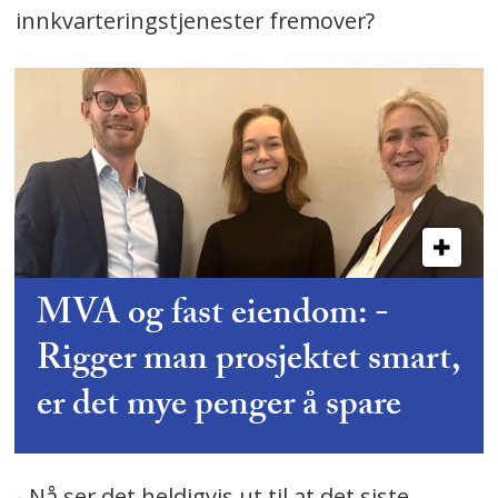
innkvarteringstjenester fremover?
MVA og fast eiendom: -
Rigger man prosjektet smart,
er det mye penger å spare
- Nå ser det heldigvis ut til at det siste