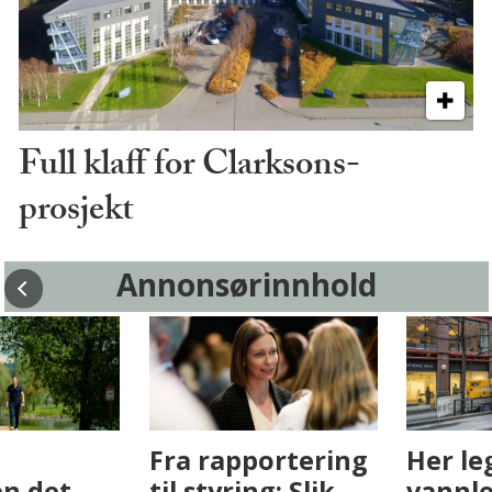
Full klaff for Clarksons-
prosjekt
Annonsørinnhold
Fenistra endrer
Det er i
eiendomsbransjen
Drammen det