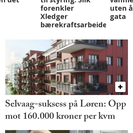
med AI. Slik ser vi
skjer
på fremtiden
Selvaag-suksess på Løren: Opp
mot 160.000 kroner per kvm