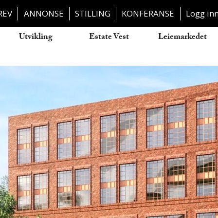
REV
ANNONSE
STILLING
KONFERANSE
Logg in
Utvikling
Estate Vest
Leiemarkedet