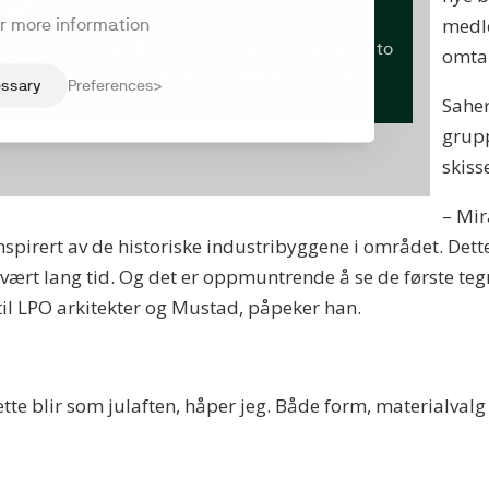
medle
omtal
Saher
grupp
skiss
– Mir
spirert av de historiske industribyggene i området. Dette
ært lang tid. Og det er oppmuntrende å se de første tegne
til LPO arkitekter og Mustad, påpeker han.
ette blir som julaften, håper jeg. Både form, materialvalg