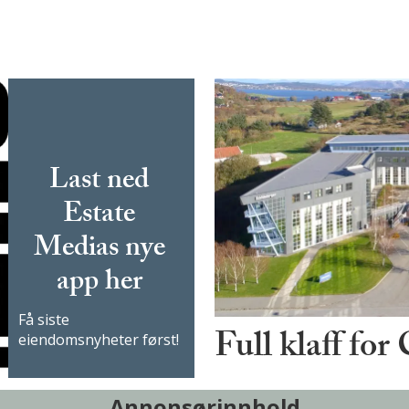
Last ned
Estate
Medias nye
app her
Få siste
Full klaff for
eiendomsnyheter først!
Annonsørinnhold