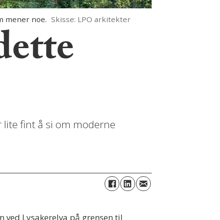
m mener noe.
Skisse: LPO arkitekter
dette
 lite fint å si om moderne
n ved Lysakerelva på grensen til