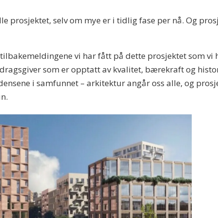
e prosjektet, selv om mye er i tidlig fase per nå. Og pros
ve tilbakemeldingene vi har fått på dette prosjektet som v
agsgiver som er opptatt av kvalitet, bærekraft og historis
tendensene i samfunnet – arkitektur angår oss alle, og prosj
un.