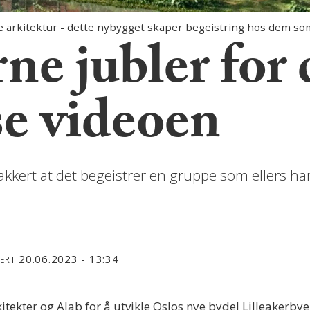
rkitektur - dette nybygget skaper begeistring hos dem so
e jubler for 
se videoen
akkert at det begeistrer en gruppe som ellers har
20.06.2023 - 13:34
TERT
ekter og Alab for å utvikle Oslos nye bydel Lilleakerbye