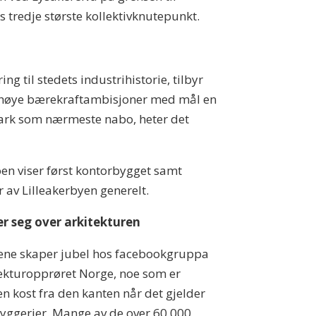
 tredje største kollektivknutepunkt.
ng til stedets industrihistorie, tilbyr
har høye bærekraftambisjoner med mål en
epark som nærmeste nabo, heter det
en viser først kontorbygget samt
r av Lilleakerbyen generelt.
er seg over arkitekturen
ene skaper jubel hos facebookgruppa
ekturopprøret Norge, noe som er
en kost fra den kanten når det gjelder
yggerier. Mange av de over 60.000