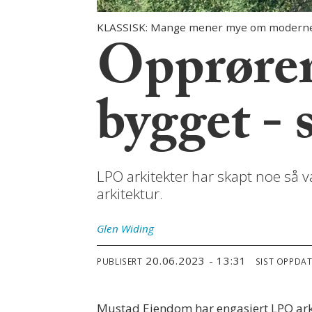
KLASSISK: Mange mener mye om moderne a
Opprørern
bygget - 
LPO arkitekter har skapt noe så v
arkitektur.
Glen
Widing
20.06.2023 - 13:31
PUBLISERT
SIST OPPDA
Mustad Eiendom har engasjert LPO arkit