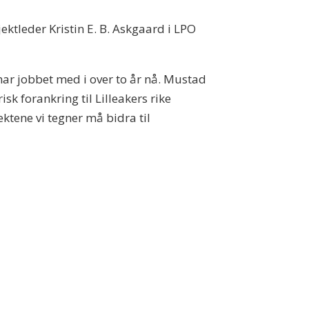
jektleder Kristin E. B. Askgaard i LPO
i har jobbet med i over to år nå. Mustad
k forankring til Lilleakers rike
ektene vi tegner må bidra til