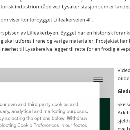
torisk industriområde ved Lysaker stasjon som er landets
som viser kontorbygget Lilleakerveien 4F.
rspissen av Lilleakerbyen. Bygget har en historisk forankri
g skal utføres i rene og varige materialer. Prosjektet 
nærhet til Lysakerelva legger til rette for en frodig elv
Video
bilde
Gled
Skiss
Arkit
sjeld
nye b