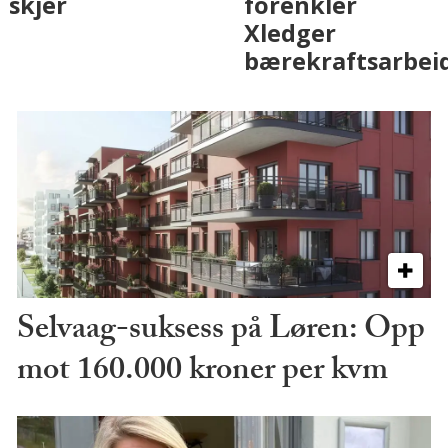
med AI. Slik ser vi
skjer
på fremtiden
Selvaag-suksess på Løren: Opp
mot 160.000 kroner per kvm