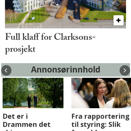
Full klaff for Clarksons-
prosjekt
Annonsørinnhold
Fenistra endrer
Det er i
eiendomsbransjen
Drammen det