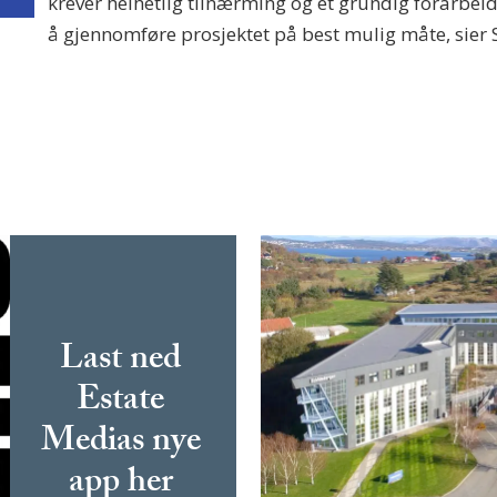
krever helhetlig tilnærming og et grundig forarbeid
å gjennomføre prosjektet på best mulig måte, sier
Last ned
Estate
Medias nye
app her