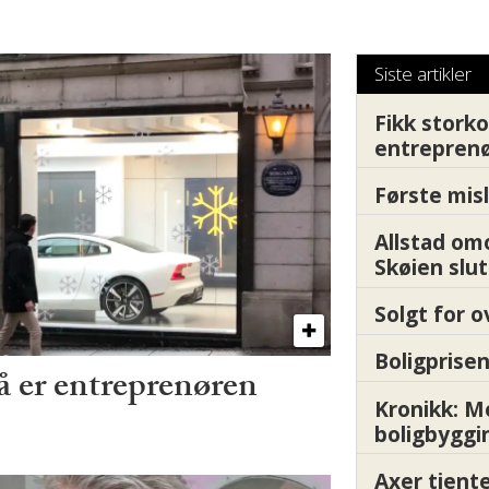
fornøyde i et utfor
Siste artikler
Fikk storko
entrepren
Første misl
Allstad om
Skøien slut
Solgt for o
Boligprisen
å er entreprenøren
Kronikk: 
boligbyggi
Axer tjente