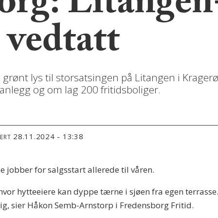
org: Litangen
 vedtatt
ønt lys til storsatsingen på Litangen i Kragerø.
anlegg og om lag 200 fritidsboliger.
28.11.2024 - 13:38
TERT
e jobber for salgsstart allerede til våren.
t hvor hytteeiere kan dyppe tærne i sjøen fra egen terrass
elig, sier Håkon Semb-Arnstorp i Fredensborg Fritid.