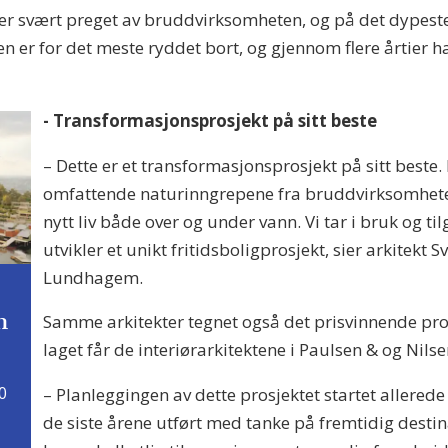
er svært preget av bruddvirksomheten, og på det dypeste
 er for det meste ryddet bort, og gjennom flere årtier h
- Transformasjonsprosjekt på sitt beste
– Dette er et transformasjonsprosjekt på sitt beste.
omfattende naturinngrepene fra bruddvirksomhete
nytt liv både over og under vann. Vi tar i bruk og ti
utvikler et unikt fritidsboligprosjekt, sier arkitekt S
Lundhagem.
n
Samme arkitekter tegnet også det prisvinnende pro
laget får de interiørarkitektene i Paulsen & og Nils
0
– Planleggingen av dette prosjektet startet allered
de siste årene utført med tanke på fremtidig desti