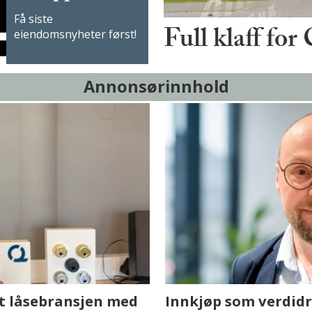
Få siste
Full klaff for
eiendomsnyheter først!
Annonsørinnhold
sjen med AI. Slik
Hvordan Ovtun Eien