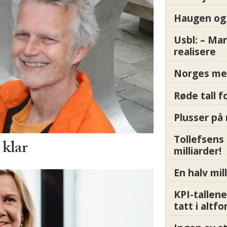
Haugen og 
Usbl: – Ma
realisere
Norges me
Røde tall 
Plusser på 
Tollefsens
 klar
milliarder!
En halv mil
KPI-tallene
tatt i altf