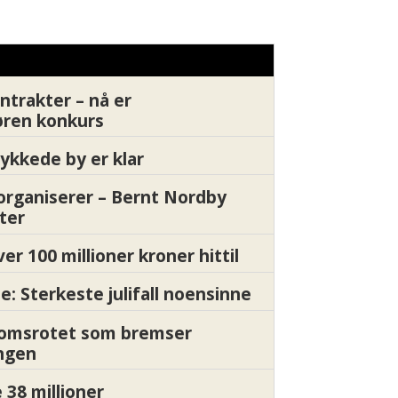
drende marked
batterifri 
ntrakter – nå er
øren konkurs
ykkede by er klar
organiserer – Bernt Nordby
ter
ver 100 millioner kroner hittil
e: Sterkeste julifall noensinne
Momsrotet som bremser
ngen
 38 millioner