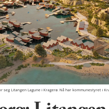
r seg Litangen Lagune i Kragerø. Nå har kommunestyret i Kragerø