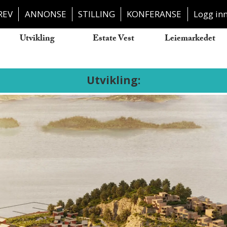
REV
ANNONSE
STILLING
KONFERANSE
Logg in
Utvikling
Estate Vest
Leiemarkedet
Utvikling: