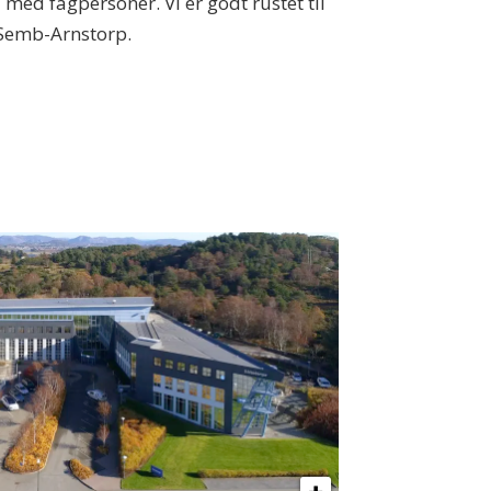
 med fagpersoner. Vi er godt rustet til
 Semb-Arnstorp.