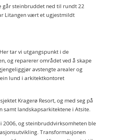
 går steinbruddet ned til rundt 22
ar Litangen vært et ugjestmildt
 Her tar vi utgangspunkt i de
n, og reparerer området ved å skape
lgjengeliggjør avstengte arealer og
vein lund i arkitektkontoret
sjektet Kragerø Resort, og med seg på
en samt landskapsarkitektene i Atsite.
e i 2006, og steinbruddvirksomheten ble
nasjonsutvikling. Transformasjonen