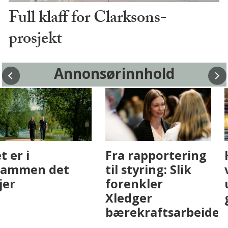
Full klaff for Clarksons-
prosjekt
Annonsørinnhold
Fenistra endrer
Det er i
eiendomsbransjen
Drammen det
med AI. Slik ser vi
skjer
på fremtiden