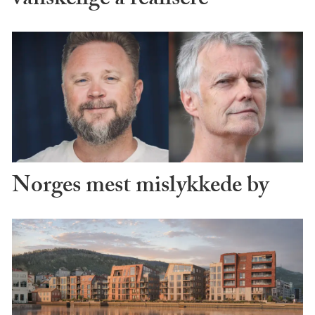
vanskelige å realisere
Norges mest mislykkede by