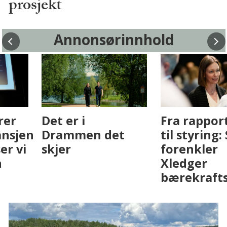
prosjekt
Annonsørinnhold
Fenistra endrer
Det er i
eiendomsbransjen
Drammen det
med AI. Slik ser vi
skjer
på fremtiden