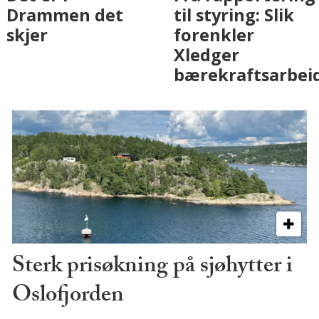
eiendomsbransjen
Drammen det
med AI. Slik ser vi
skjer
på fremtiden
Sterk prisøkning på sjøhytter i
Oslofjorden