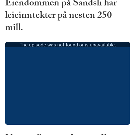
Eiendommen på Sandsli har
leieinntekter på nesten 250
mill.