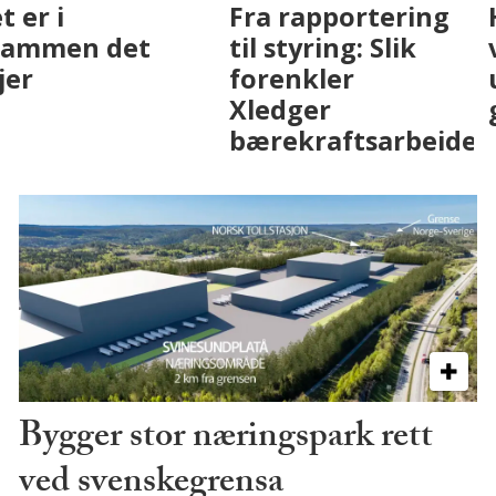
Fenistra endrer
Det er i
eiendomsbransjen
Drammen det
med AI. Slik ser vi
skjer
på fremtiden
Bygger stor næringspark rett
ved svenskegrensa