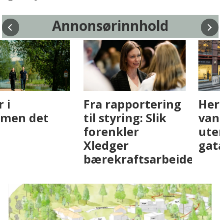
Annonsørinnhold
Fenistra endrer
Det er i
eiendomsbransjen
Drammen det
med AI. Slik ser vi
skjer
på fremtiden