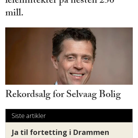
leieinntekter på nesten 250
mill.
Rekordsalg for Selvaag Bolig
Siste artikler
Ja til fortetting i Drammen