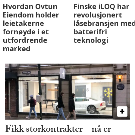
Fenistra endrer
Hvordan Ovtun
eiendomsbransjen
Eiendom holder
med AI. Slik ser vi
leietakerne
på fremtiden
fornøyde i et
utfordrende
marked
Fikk storkontrakter – nå er