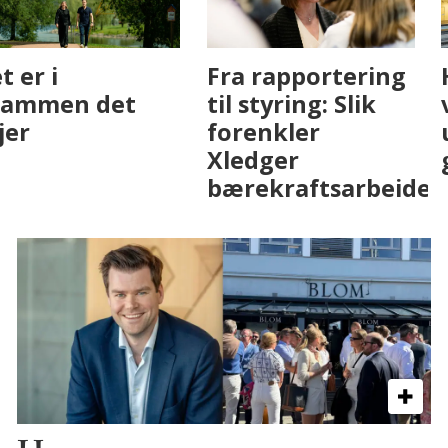
Fenistra endrer
Det er i
eiendomsbransjen
Drammen det
med AI. Slik ser vi
skjer
på fremtiden