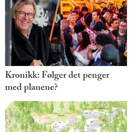
Kronikk: Følger det penger
med planene?