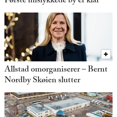
Første mislykkede by er klar
Allstad omorganiserer – Bernt
Nordby Skøien slutter