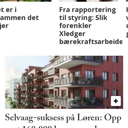
Fenistra endrer
Det er i
eiendomsbransjen
Drammen det
med AI. Slik ser vi
skjer
på fremtiden
Selvaag-suksess på Løren: Opp