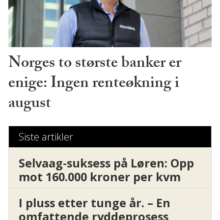
Norges to største banker er
enige: Ingen renteøkning i
august
Siste artikler
Selvaag-suksess på Løren: Opp
mot 160.000 kroner per kvm
I pluss etter tunge år. – En
omfattende ryddeprosess