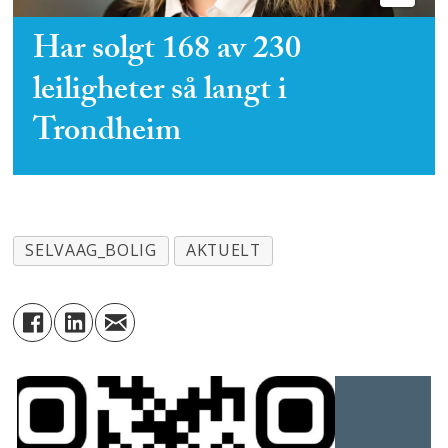
Har solgt 168 av 230
leiligheter så langt i
Trondheim
SELVAAG_BOLIG
AKTUELT