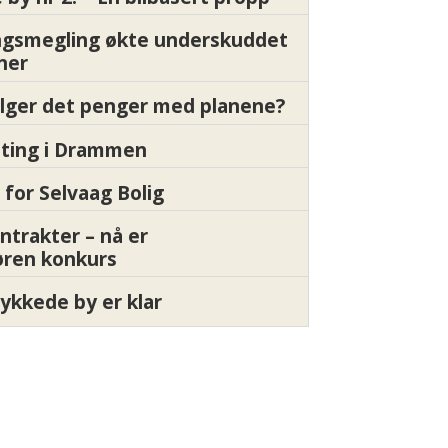
gsmegling økte underskuddet
oner
ølger det penger med planene?
etting i Drammen
 for Selvaag Bolig
ntrakter – nå er
øren konkurs
ykkede by er klar