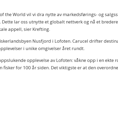
 the World vil vi dra nytte av markedsførings- og salgsst
 Dette lar oss utnytte et globalt nettverk og nå et bred
le appell, sier Krefting.
fiskerlandsbyen Nusfjord i Lofoten. Carucel drifter destin
pplevelser i unike omgivelser året rundt.
 oppslukende opplevelse av Lofoten: våkne opp i en ekte r
n fisker for 100 år siden. Det viktigste er at den overord