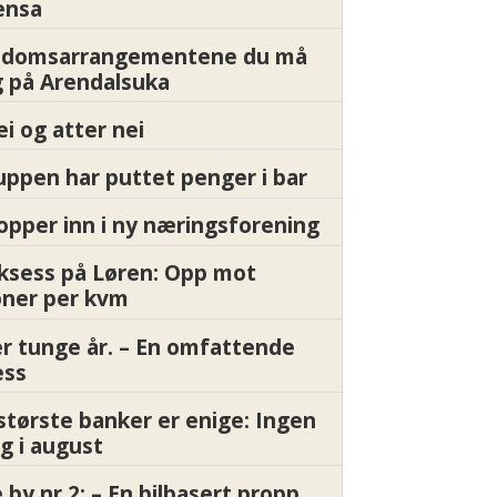
ensa
endomsarrangementene du må
 på Arendalsuka
ei og atter nei
ppen har puttet penger i bar
pper inn i ny næringsforening
ksess på Løren: Opp mot
oner per kvm
er tunge år. – En omfattende
ess
største banker er enige: Ingen
g i august
by nr 2: – En bilbasert propp