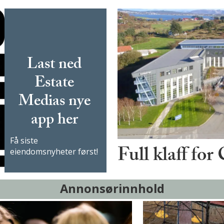
Last ned
Estate
Medias nye
app her
Få siste
Full klaff for
eiendomsnyheter først!
Annonsørinnhold