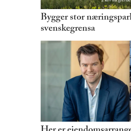
Bygger stor næringspark
svenskegrensa
Her er eiendomsarrang