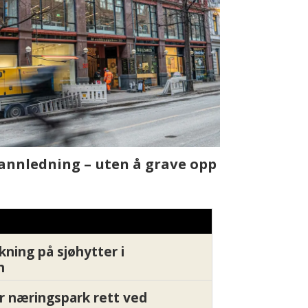
t skjer
Fra rapport
Xledger bæ
kning på sjøhytter i
n
r næringspark rett ved