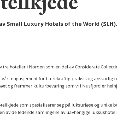
tellkjede
av Small Luxury Hotels of the World (SLH)
v tre hoteller i Norden som en del av Considerate Collecti
for vårt engasjement for bærekraftig praksis og ansvarlig 
øet og fremmer kulturbevaring som vi i Nusfjord er helhjert
tellkjede som spesialiserer seg på luksuriøse og unike b
i en av de ledende samlingene av uavhengige luksushotell