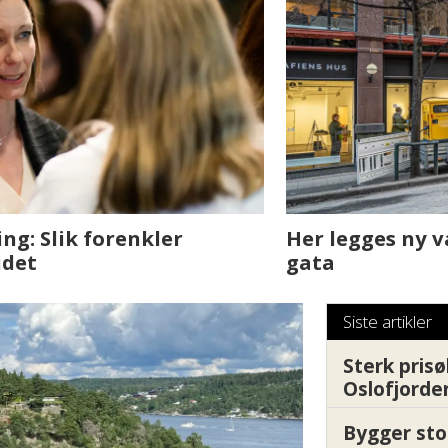
sjen med AI. Slik
Det er i Drammen de
Siste artikler
Sterk prisø
Oslofjorde
Bygger sto