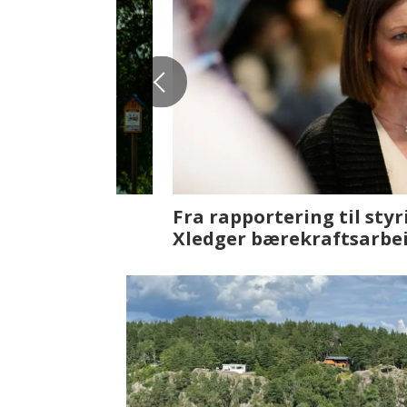
Fenistra endrer eiendomsbran
ser vi på fremtiden