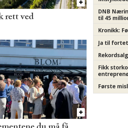
DNB Nærin
 rett ved
til 45 milli
Kronikk: F
Ja til fort
Rekordsalg
Fikk storko
entrepren
Første misl
ementene du må få