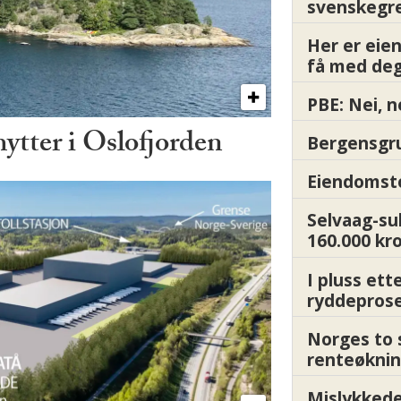
svenskegr
Her er ei
få med deg
PBE: Nei, n
hytter i Oslofjorden
Bergensgru
Eiendomsto
Selvaag-su
160.000 kr
I pluss ett
ryddepros
Norges to 
renteøknin
Mislykkede 