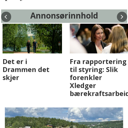
Annonsørinnhold
Fenistra endrer
Det er i
eiendomsbransjen
Drammen det
med AI. Slik ser vi
skjer
på fremtiden