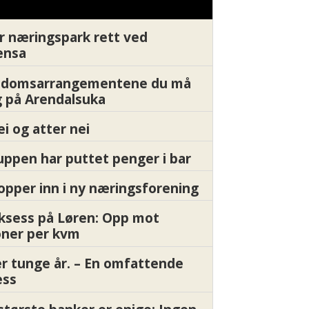
r næringspark rett ved
ensa
endomsarrangementene du må
 på Arendalsuka
ei og atter nei
ppen har puttet penger i bar
pper inn i ny næringsforening
ksess på Løren: Opp mot
oner per kvm
er tunge år. – En omfattende
ess