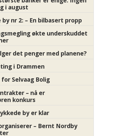
største banker er enige: Ingen
g i august
by nr 2: – En bilbasert propp
gsmegling økte underskuddet
oner
ølger det penger med planene?
etting i Drammen
 for Selvaag Bolig
ntrakter – nå er
øren konkurs
ykkede by er klar
organiserer – Bernt Nordby
ter