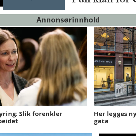
Full klaff for
Annonsørinnhold
sjen med AI. Slik
Det er i Drammen de