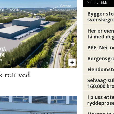
Siste artikler
Bygger sto
svenskegr
Her er ei
få med deg
PBE: Nei, n
Bergensgru
Eiendomsto
 rett ved
Selvaag-su
160.000 kr
I pluss ett
ryddepros