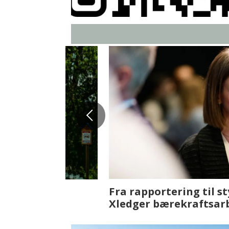
Fenistra endrer eiendomsbran
ser vi på fremtiden