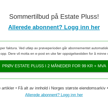
Sommertilbud på Estate Pluss!
Allerede abonnent? Logg inn her
s per faktura. Ved utløp av prøveperioden går abonnementet automatis
s opp. Dere vil motta en e-post en uke før oppsigelsestiden for å minne 
PRØV ESTATE PLUSS I 2 MÅNEDER FOR 99 KR + MVA
le artikler • Få alt av innhold i Norges største eiendomsarkiv
Allerede abonnent? Logg inn her