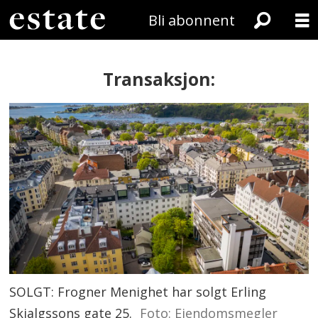
Bli abonnent
Transaksjon:
SOLGT: Frogner Menighet har solgt Erling
Skjalgssons gate 25.
Foto: Eiendomsmegler