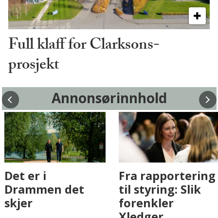
Full klaff for Clarksons-
prosjekt
Annonsørinnhold
Fenistra endrer
Det er i
eiendomsbransjen
Drammen det
med AI. Slik ser vi
skjer
på fremtiden