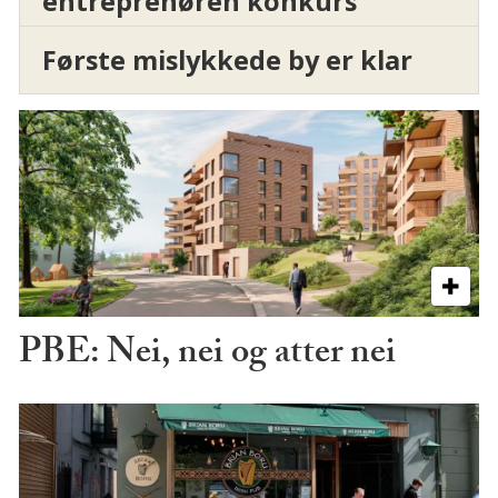
entreprenøren konkurs
Første mislykkede by er klar
PBE: Nei, nei og atter nei