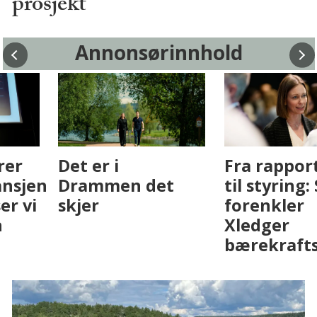
prosjekt
Annonsørinnhold
Fenistra endrer
Det er i
eiendomsbransjen
Drammen det
med AI. Slik ser vi
skjer
på fremtiden