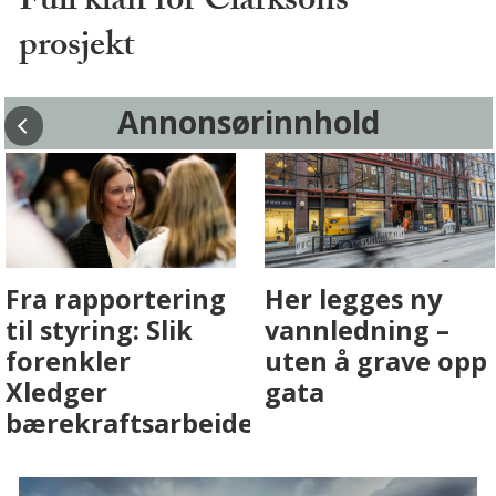
Full klaff for Clarksons-
prosjekt
Annonsørinnhold
Fenistra endrer
Det er i
eiendomsbransjen
Drammen det
med AI. Slik ser vi
skjer
på fremtiden