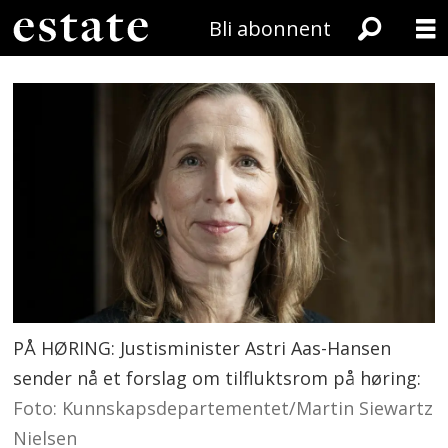
Bli abonnent
PÅ HØRING: Justisminister Astri Aas-Hansen
sender nå et forslag om tilfluktsrom på høring:
Foto: Kunnskapsdepartementet/Martin Siewartz
Nielsen