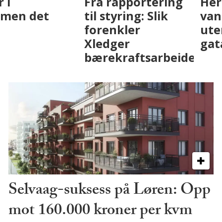
Fenistra endrer
Det er i
eiendomsbransjen
Drammen det
med AI. Slik ser vi
skjer
på fremtiden
Selvaag-suksess på Løren: Opp
mot 160.000 kroner per kvm