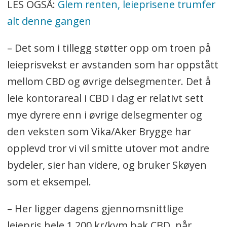
LES OGSÅ:
Glem renten, leieprisene trumfer
alt denne gangen
– Det som i tillegg støtter opp om troen på
leieprisvekst er avstanden som har oppstått
mellom CBD og øvrige delsegmenter. Det å
leie kontorareal i CBD i dag er relativt sett
mye dyrere enn i øvrige delsegmenter og
den veksten som Vika/Aker Brygge har
opplevd tror vi vil smitte utover mot andre
bydeler, sier han videre, og bruker Skøyen
som et eksempel.
– Her ligger dagens gjennomsnittlige
leiepris hele 1.200 kr/kvm bak CBD, når