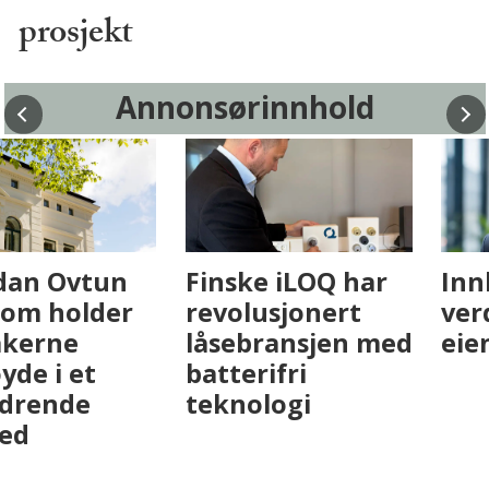
prosjekt
Annonsørinnhold
Fenistra endrer
Hvordan Ovtun
eiendomsbransjen
Eiendom holder
med AI. Slik ser vi
leietakerne
på fremtiden
fornøyde i et
utfordrende
marked