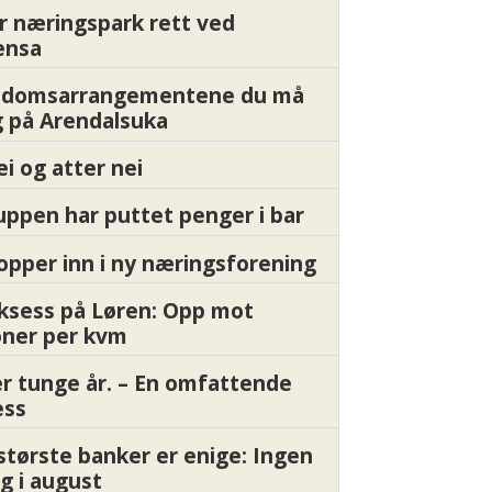
r næringspark rett ved
ensa
endomsarrangementene du må
 på Arendalsuka
ei og atter nei
ppen har puttet penger i bar
pper inn i ny næringsforening
ksess på Løren: Opp mot
oner per kvm
er tunge år. – En omfattende
ess
største banker er enige: Ingen
g i august