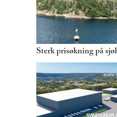
Sterk prisøkning på sjø