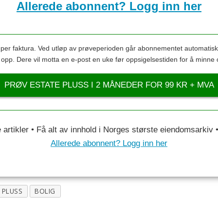
Allerede abonnent? Logg inn her
s per faktura. Ved utløp av prøveperioden går abonnementet automatis
s opp. Dere vil motta en e-post en uke før oppsigelsestiden for å minne 
PRØV ESTATE PLUSS I 2 MÅNEDER FOR 99 KR + MVA
le artikler • Få alt av innhold i Norges største eiendomsarkiv
Allerede abonnent? Logg inn her
PLUSS
BOLIG