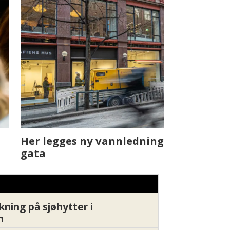
t skjer
Fra rapport
Xledger bæ
kning på sjøhytter i
n