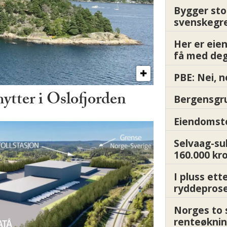
Bygger sto
svenskegr
Her er ei
få med deg
PBE: Nei, n
hytter i Oslofjorden
Bergensgru
Eiendomsto
Selvaag-su
160.000 kr
I pluss ett
ryddepros
Norges to 
renteøknin