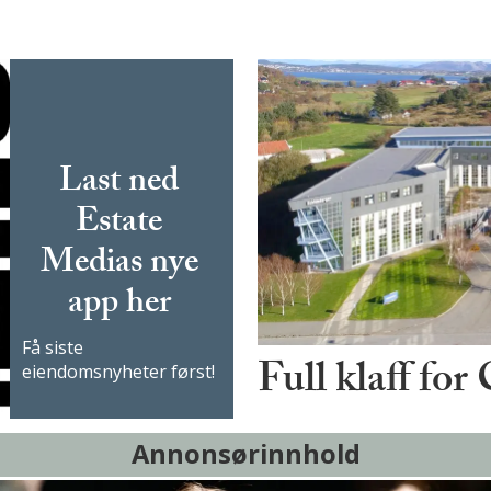
Last ned
Estate
Medias nye
app her
Få siste
Full klaff for
eiendomsnyheter først!
Annonsørinnhold