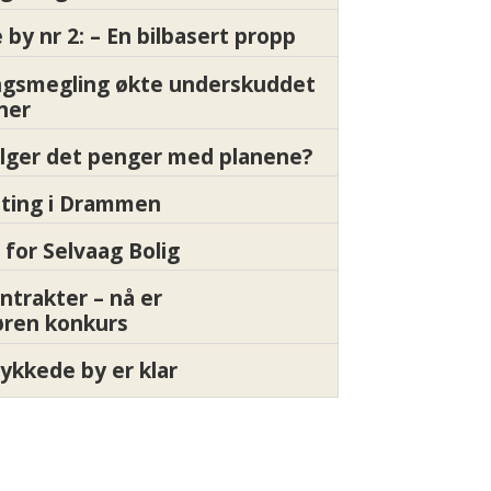
by nr 2: – En bilbasert propp
gsmegling økte underskuddet
oner
ølger det penger med planene?
etting i Drammen
 for Selvaag Bolig
ntrakter – nå er
øren konkurs
ykkede by er klar