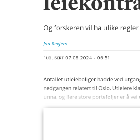
leiekontra
Og forskeren vil ha ulike regler
Jan
Revfem
07.08.2024 - 06:51
PUBLISERT
Antallet utleieboliger hadde ved utgan
nedgangen relatert til Oslo. Utleiere 
unna, og flere store porteføljer er å vei 