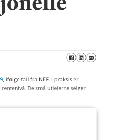
sjonelle
19
, ifølge tall fra NEF. I praksis er
 rentenivå. De små utleierne selger