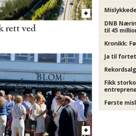
Mislykkede 
DNB Nærin
 rett ved
til 45 milli
Kronikk: F
Ja til fort
Rekordsalg
Fikk storko
entrepren
Første misl