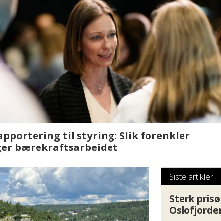
sjen med AI. Slik
Det er i Drammen de
Siste artikler
Sterk prisø
Oslofjorde