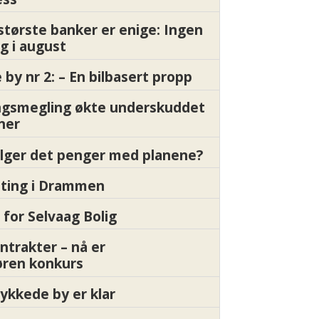
største banker er enige: Ingen
g i august
by nr 2: – En bilbasert propp
gsmegling økte underskuddet
oner
ølger det penger med planene?
etting i Drammen
 for Selvaag Bolig
ntrakter – nå er
øren konkurs
ykkede by er klar