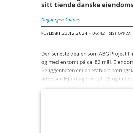
sitt tiende danske eiendomsp
Dag-Jørgen
Saltnes
23.12.2024 - 06:42
PUBLISERT
SIST OPPDA
Den seneste dealen som ABG Project Fin
og med en tomt på ca. 82 mål. Eiendomme
Beliggenheten er i en etablert næring
adressen Hjulmagervei 21-25 og er lei