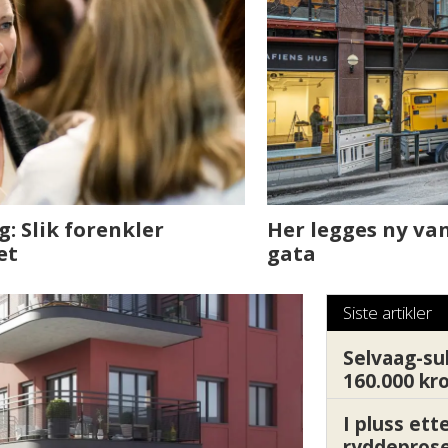
sjen med AI. Slik
Det er i Drammen de
Siste artikler
Selvaag-su
160.000 kr
I pluss ett
ryddepros