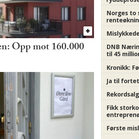
Norges to 
renteøknin
Mislykkede 
ren: Opp mot 160.000
DNB Nærin
til 45 milli
Kronikk: F
Ja til fort
Rekordsalg
Fikk storko
entrepren
Første misl