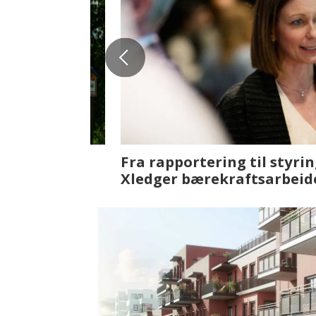
Fenistra endrer eiendomsbran
ser vi på fremtiden