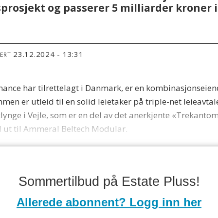
rosjekt og passerer 5 milliarder kroner 
23.12.2024 - 13:31
TERT
ance har tilrettelagt i Danmark, er en kombinasjonseien
n er utleid til en solid leietaker på triple-net leieavta
sklynge i Vejle, som er en del av det anerkjente «Treka
d ut til Ammeral Beltech Modular.
Sommertilbud på Estate Pluss!
Allerede abonnent? Logg inn her