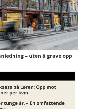
t skjer
Fra rapport
Xledger bæ
ksess på Løren: Opp mot
oner per kvm
er tunge år. – En omfattende
ess