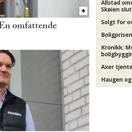
Allstad om
Skøien slut
Solgt for o
 – En omfattende
Boligprisen
Kronikk: 
boligbyggi
Axer tjente
Haugen og 