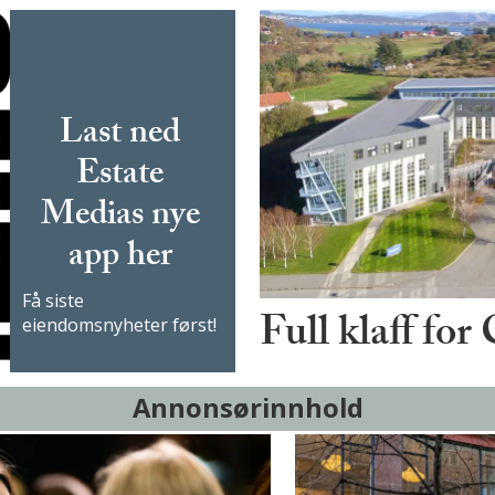
Last ned
Estate
Medias nye
app her
Få siste
Full klaff for
eiendomsnyheter først!
Annonsørinnhold