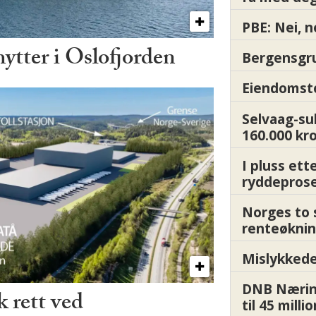
PBE: Nei, n
hytter i Oslofjorden
Bergensgru
Eiendomsto
Selvaag-su
160.000 kr
I pluss ett
ryddepros
Norges to 
renteøknin
Mislykkede 
DNB Nærin
 rett ved
til 45 milli