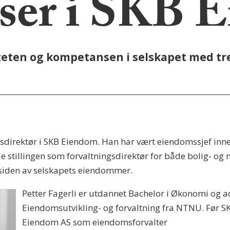
lser i SKB 
eten og kompetansen i selskapet med tre
gsdirektør i SKB Eiendom. Han har vært eiendomssjef innen
ede stillingen som forvaltningsdirektør for både bolig- og
ssiden av selskapets eiendommer.
Petter Fagerli er utdannet Bachelor i Økonomi og 
Eiendomsutvikling- og forvaltning fra NTNU. Før S
Eiendom AS som eiendomsforvalter