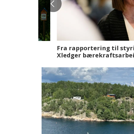
Fenistra endrer eiendomsbran
ser vi på fremtiden