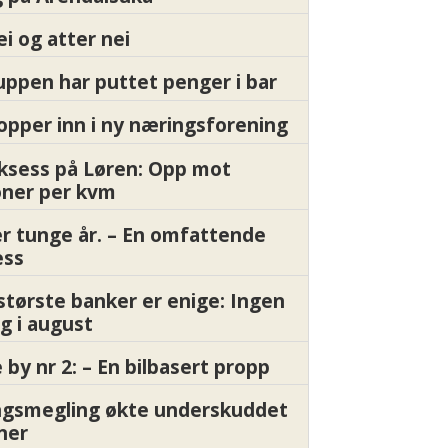
ei og atter nei
ppen har puttet penger i bar
pper inn i ny næringsforening
ksess på Løren: Opp mot
oner per kvm
er tunge år. – En omfattende
ess
største banker er enige: Ingen
g i august
by nr 2: – En bilbasert propp
gsmegling økte underskuddet
oner