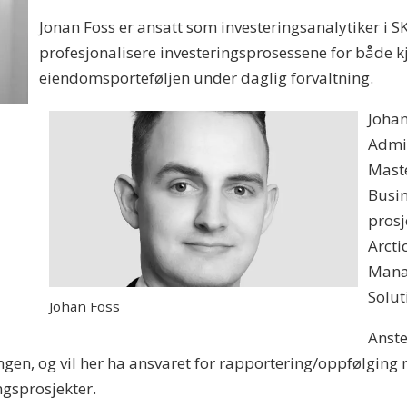
Jonan Foss er ansatt som investeringsanalytiker i
profesjonalisere investeringsprosessene for både k
eiendomsporteføljen under daglig forvaltning.
Johan
Admin
Maste
Busin
prosj
Arcti
Mana
Solut
Johan Foss
Anste
gen, og vil her ha ansvaret for rapportering/oppfølging 
ngsprosjekter.