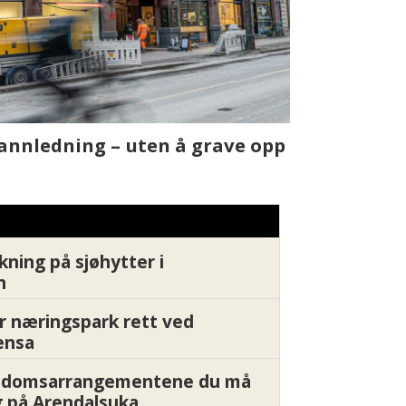
t skjer
Fra rapport
Xledger bæ
kning på sjøhytter i
n
r næringspark rett ved
ensa
endomsarrangementene du må
 på Arendalsuka