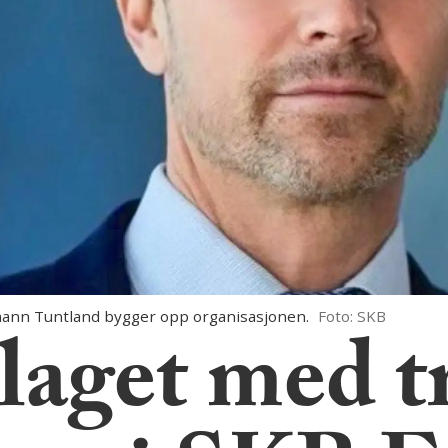
ann Tuntland bygger opp organisasjonen.
Foto: SKB
 laget med t