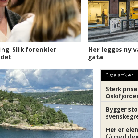
sjen med AI. Slik
Det er i Drammen de
Siste artikler
Sterk prisø
Oslofjorde
Bygger sto
svenskegr
Her er ei
få med deg