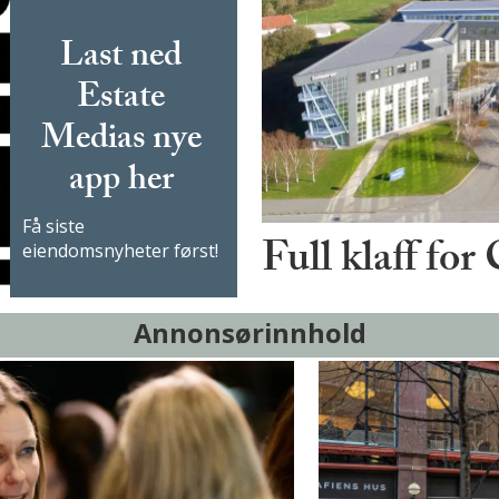
Last ned
Estate
Medias nye
app her
Få siste
Full klaff for
eiendomsnyheter først!
Annonsørinnhold