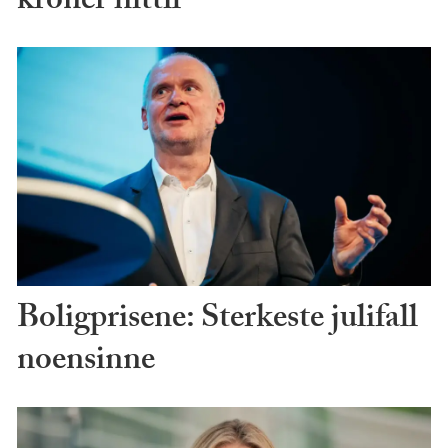
kroner hittil
Boligprisene: Sterkeste julifall
noensinne