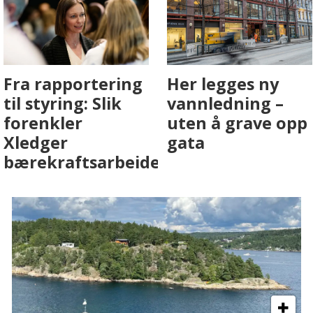
Fenistra endrer
Det er i
eiendomsbransjen
Drammen det
med AI. Slik ser vi
skjer
på fremtiden