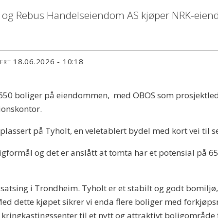
s og Rebus Handelseiendom AS kjøper NRK-eien
18.06.2026 - 10:18
TERT
le 650 boliger på eiendommen, med OBOS som prosjektle
ionskontor.
plassert på Tyholt, en veletablert bydel med kort vei til 
formål og det er anslått at tomta har et potensial på 650
e satsing i Trondheim. Tyholt er et stabilt og godt bomiljø,
ed dette kjøpet sikrer vi enda flere boliger med forkjøp
 kringkastingssenter til et nytt og attraktivt boligområd