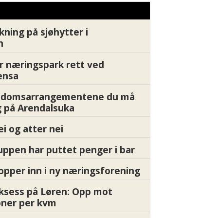
kning på sjøhytter i
n
r næringspark rett ved
ensa
endomsarrangementene du må
 på Arendalsuka
ei og atter nei
ppen har puttet penger i bar
pper inn i ny næringsforening
ksess på Løren: Opp mot
oner per kvm