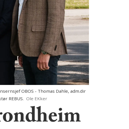
onsernsjef OBOS - Thomas Dahle, adm.dir
ktør REBUS.
Ole EKker
rondheim