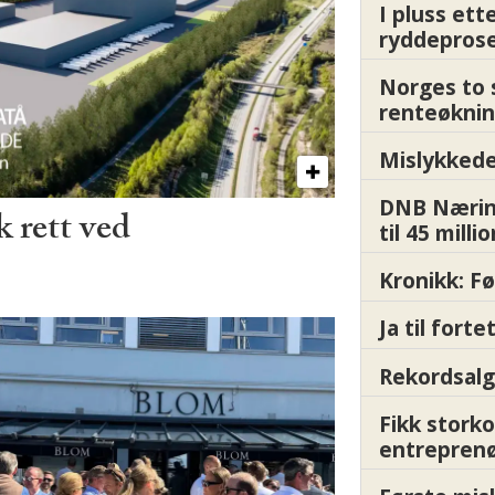
I pluss ett
ryddepros
Norges to 
renteøknin
Mislykkede 
DNB Nærin
 rett ved
til 45 milli
Kronikk: F
Ja til fort
Rekordsalg
Fikk storko
entrepren