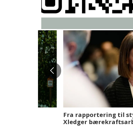
Fenistra endrer eiendomsbran
ser vi på fremtiden