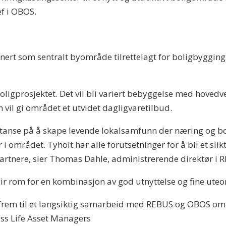
f i OBOS.
rt som sentralt byområde tilrettelagt for boligbygging
ligprosjektet. Det vil bli variert bebyggelse med hovedvek
vil gi området et utvidet dagligvaretilbud.
etanse på å skape levende lokalsamfunn der næring og bol
 området. Tyholt har alle forutsetninger for å bli et slikt 
tnere, sier Thomas Dahle, administrerende direktør i
ir rom for en kombinasjon av god utnyttelse og fine ute
r frem til et langsiktig samarbeid med REBUS og OBOS om 
iss Life Asset Managers