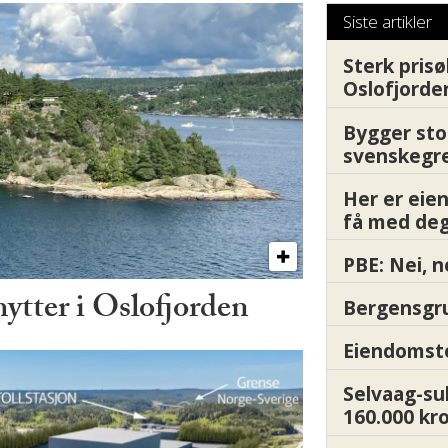
Siste artikler
Sterk prisø
Oslofjorde
Bygger sto
svenskegr
Her er ei
få med deg
PBE: Nei, n
hytter i Oslofjorden
Bergensgru
Eiendomsto
Selvaag-su
160.000 kr