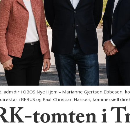
d, adm.dir i OBOS Nye Hjem – Marianne Gjertsen Ebbesen, k
irektør i REBUS og Paal-Christian Hansen, kommersiell dire
RK-tomten i T