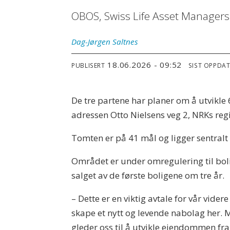
OBOS, Swiss Life Asset Manager
Dag-Jørgen
Saltnes
18.06.2026 - 09:52
PUBLISERT
SIST OPPDA
De tre partene har planer om å utvik
adressen Otto Nielsens veg 2, NRKs reg
Tomten er på 41 mål og ligger sentralt 
Området er under omregulering til bolig
salget av de første boligene om tre år.
– Dette er en viktig avtale for vår vider
skape et nytt og levende nabolag her. M
gleder oss til å utvikle eiendommen fra