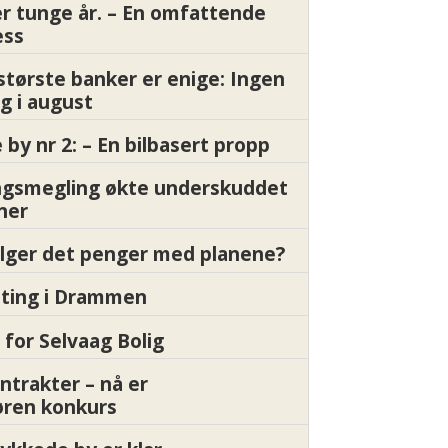
er tunge år. – En omfattende
ess
største banker er enige: Ingen
g i august
by nr 2: – En bilbasert propp
gsmegling økte underskuddet
oner
ølger det penger med planene?
etting i Drammen
 for Selvaag Bolig
ntrakter – nå er
øren konkurs