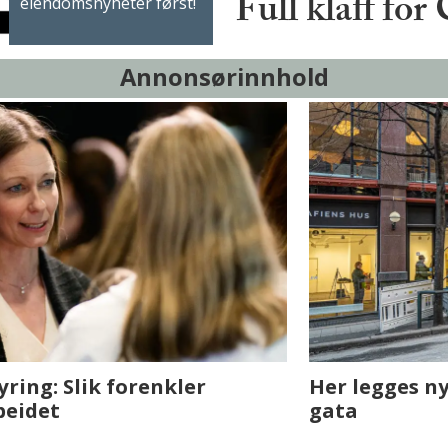
Full klaff for
eiendomsnyheter først!
Annonsørinnhold
sjen med AI. Slik
Det er i Drammen de