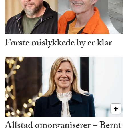
Første mislykkede by er klar
Allstad omorganiserer – Bernt