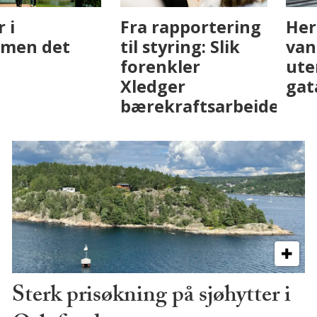
Fenistra endrer
Det er i
eiendomsbransjen
Drammen det
med AI. Slik ser vi
skjer
på fremtiden
Sterk prisøkning på sjøhytter i