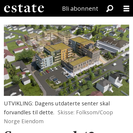
Bli abonnent
UTVIKLING: Dagens utdaterte senter skal
forvandles til dette.
Skisse: Folksom/Coop
Norge Eiendom