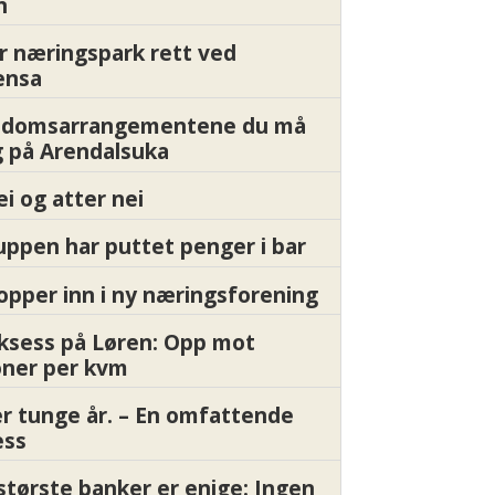
n
r næringspark rett ved
ensa
endomsarrangementene du må
 på Arendalsuka
ei og atter nei
ppen har puttet penger i bar
pper inn i ny næringsforening
ksess på Løren: Opp mot
oner per kvm
er tunge år. – En omfattende
ess
største banker er enige: Ingen