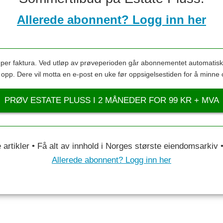
Allerede abonnent? Logg inn her
s per faktura. Ved utløp av prøveperioden går abonnementet automatis
s opp. Dere vil motta en e-post en uke før oppsigelsestiden for å minne 
PRØV ESTATE PLUSS I 2 MÅNEDER FOR 99 KR + MVA
le artikler • Få alt av innhold i Norges største eiendomsarkiv
Allerede abonnent? Logg inn her