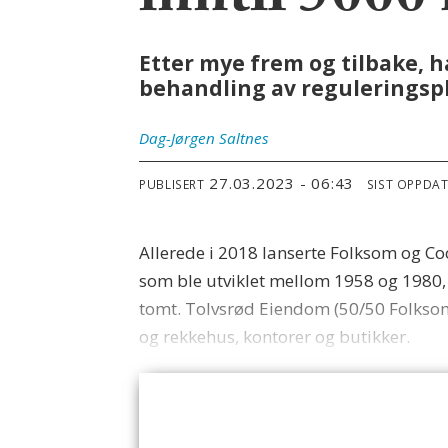
inntil 500
Etter mye frem og tilbake, 
behandling av reguleringspl
Dag-Jørgen
Saltnes
27.03.2023 - 06:43
PUBLISERT
SIST OPPDA
Allerede i 2018 lanserte Folksom og Co
som ble utviklet mellom 1958 og 1980, 
tomt. Tolvsrød Eiendom (50/50 Folksom
og rekkehus, kontorer og butikker.