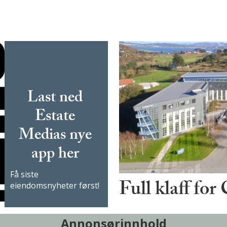
Last ned
Estate
Medias nye
app her
Få siste
Full klaff for
eiendomsnyheter først!
Annonsørinnhold