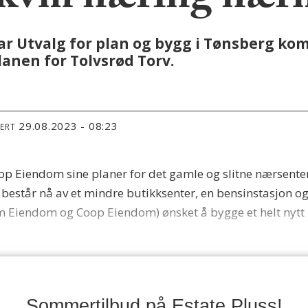
0 kvm næring nær
har Utvalg for plan og bygg i Tønsberg 
anen for Tolvsrød Torv.
29.08.2023 - 08:23
TERT
op Eiendom sine planer for det gamle og slitne nærsenter
består nå av et mindre butikksenter, en bensinstasjon o
 Eiendom og Coop Eiendom) ønsket å bygge et helt nytt b
Sommertilbud på Estate Pluss!