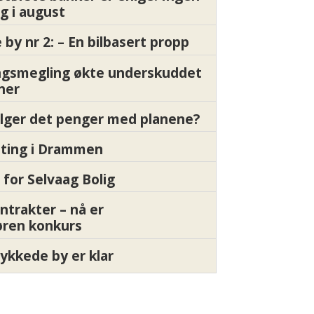
g i august
by nr 2: – En bilbasert propp
gsmegling økte underskuddet
oner
ølger det penger med planene?
etting i Drammen
 for Selvaag Bolig
ntrakter – nå er
øren konkurs
ykkede by er klar