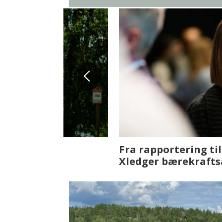
Fenistra endrer eiendomsbran
ser vi på fremtiden