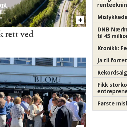
renteøknin
Mislykkede 
DNB Nærin
 rett ved
til 45 milli
Kronikk: F
Ja til fort
Rekordsalg
Fikk storko
entrepren
Første misl