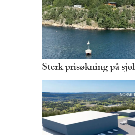
Sterk prisøkning på sjø