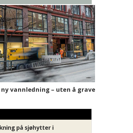
t skjer
Fra rapport
Xledger bæ
kning på sjøhytter i