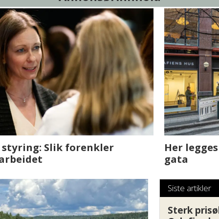
sjen med AI. Slik
Det er i Drammen de
Siste artikler
Sterk prisø