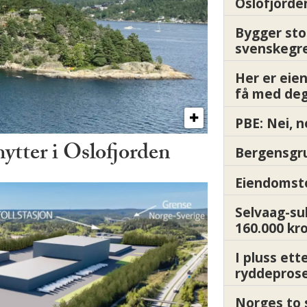
Oslofjorde
Bygger sto
svenskegr
Her er ei
få med deg
PBE: Nei, n
hytter i Oslofjorden
Bergensgru
Eiendomsto
Selvaag-su
160.000 kr
I pluss ett
ryddepros
Norges to 