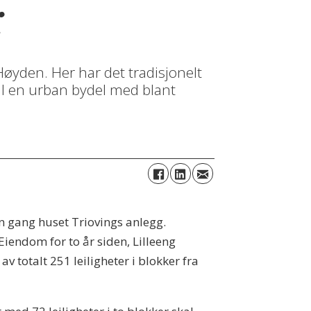
r
øyden. Her har det tradisjonelt
il en urban bydel med blant
n gang huset Triovings anlegg.
iendom for to år siden, Lilleeng
totalt 251 leiligheter i blokker fra