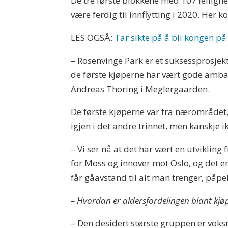
De tre første blokkene med 107 leiligheter
være ferdig til innflytting i 2020. Her ko
LES OGSÅ:
Tar sikte på å bli kongen p
– Rosenvinge Park er et suksessprosjekt.
de første kjøperne har vært gode ambas
Andreas Thoring i Meglergaarden.
De første kjøperne var fra nærområdet,
igjen i det andre trinnet, men kanskje ik
– Vi ser nå at det har vært en utvikling
for Moss og innover mot Oslo, og det er
får gåavstand til alt man trenger, påpe
– Hvordan er aldersfordelingen blant kjø
– Den desidert største gruppen er vok