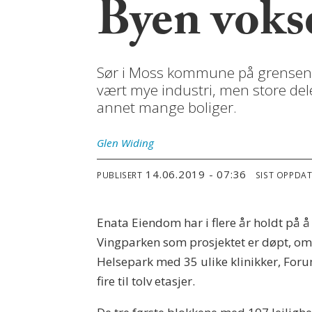
Byen vokse
Sør i Moss kommune på grensen ti
vært mye industri, men store del
annet mange boliger.
Glen
Widing
14.06.2019 - 07:36
PUBLISERT
SIST OPPDA
Enata Eiendom har i flere år holdt på
Vingparken som prosjektet er døpt, omf
Helsepark med 35 ulike klinikker, Foru
fire til tolv etasjer.