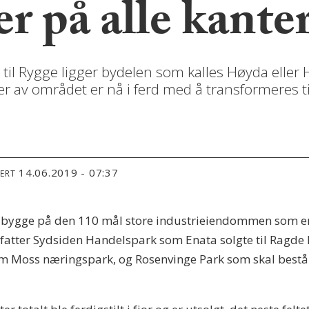
r på alle kante
l Rygge ligger bydelen som kalles Høyda eller H
er av området er nå i ferd med å transformeres t
14.06.2019 - 07:37
TERT
 å bygge på den 110 mål store industrieiendommen som e
atter Sydsiden Handelspark som Enata solgte til Ragde E
m Moss næringspark, og Rosenvinge Park som skal bestå av 