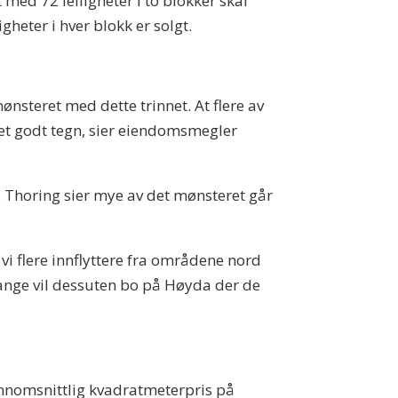
t med 72 leiligheter i to blokker skal
igheter i hver blokk er solgt.
ønsteret med dette trinnet. At flere av
 et godt tegn, sier eiendomsmegler
. Thoring sier mye av det mønsteret går
 vi flere innflyttere fra områdene nord
 Mange vil dessuten bo på Høyda der de
ennomsnittlig kvadratmeterpris på