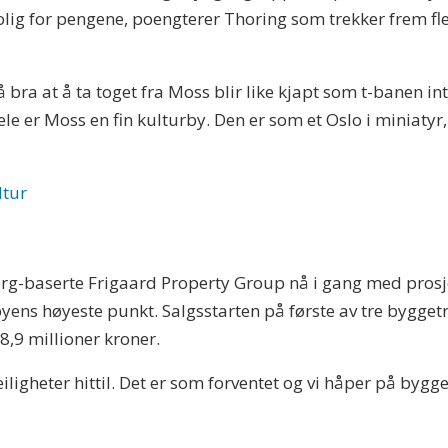
lig for pengene, poengterer Thoring som trekker frem fler
bra at å ta toget fra Moss blir like kjapt som t-banen intern
e er Moss en fin kulturby. Den er som et Oslo i miniatyr, 
ltur
g-baserte Frigaard Property Group nå i gang med prosje
yens høyeste punkt. Salgsstarten på første av tre byggetr
l 8,9 millioner kroner.
 leiligheter hittil. Det er som forventet og vi håper på byg