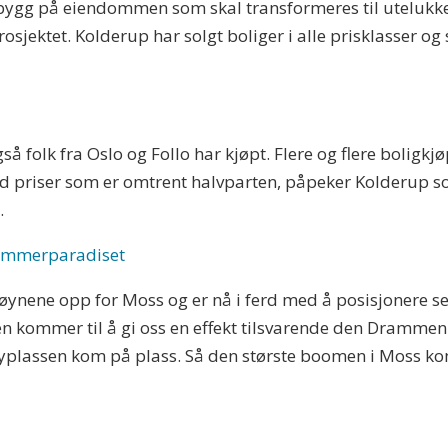
sbygg på eiendommen som skal transformeres til utelukk
rosjektet. Kolderup har solgt boliger i alle prisklasser o
så folk fra Oslo og Follo har kjøpt. Flere og flere boligk
med priser som er omtrent halvparten, påpeker Kolderup
.
sommerparadiset
øynene opp for Moss og er nå i ferd med å posisjonere seg
en kommer til å gi oss en effekt tilsvarende den Dramme
flyplassen kom på plass. Så den største boomen i Moss ko