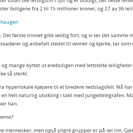
 totalt ble ferdigstilt i fjor og er utsolgt, det neste felte
ster boligene fra 2 til 15 millioner kroner, og 27 av 36 leil
å haugen
 Det første trinnet gikk veldig fort, og vi ser det samme m
sadører og anbefalt stedet til venner og kjente, tar som
 og mange byttet ut eneboligen med lettstelte leiligheter
ke så sterkt.
 fra hyperlokale kjøpere til et bredere nedslagsfelt. Nå har
 en helt naturlig utvikling i takt med jungeltelegrafen.
ker han.
perne?
sne mennesker, men også yngre grupper er på vei inn. Gj