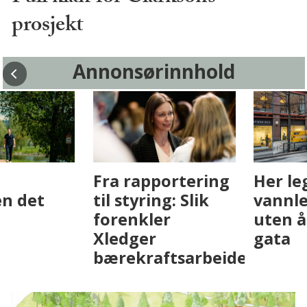
prosjekt
Annonsørinnhold
Fenistra endrer
Det er i
eiendomsbransjen
Drammen det
med AI. Slik ser vi
skjer
på fremtiden