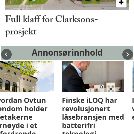
Full klaff for Clarksons-
prosjekt
Annonsørinnhold
Fenistra endrer
Hvordan Ovtun
eiendomsbransjen
Eiendom holder
med AI. Slik ser vi
leietakerne
på fremtiden
fornøyde i et
utfordrende