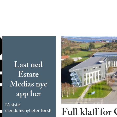
Last ned
Estate
Medias nye
app her
Få siste
Full klaff for
eiendomsnyheter først!