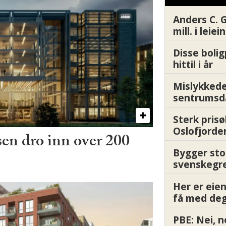
Anders C. 
mill. i leie
Disse boli
hittil i år
Mislykkede 
sentrumsd
Sterk prisø
Oslofjorde
en dro inn over 200
Bygger sto
svenskegr
Her er ei
få med deg
PBE: Nei, n