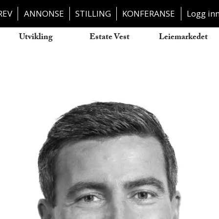
REV
ANNONSE
STILLING
KONFERANSE
Logg in
Utvikling
Estate Vest
Leiemarkedet