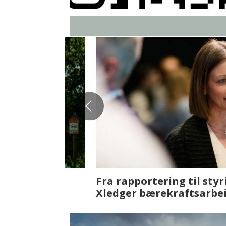
Fenistra endrer eiendomsbran
ser vi på fremtiden