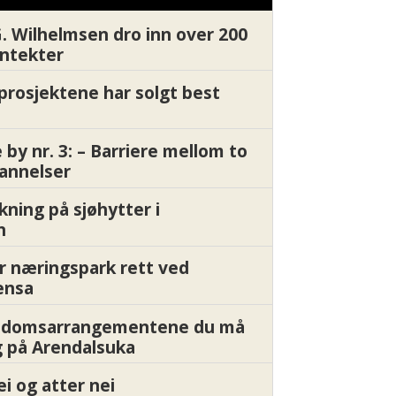
G. Wilhelmsen dro inn over 200
inntekter
gprosjektene har solgt best
by nr. 3: – Barriere mellom to
annelser
kning på sjøhytter i
n
r næringspark rett ved
ensa
endomsarrangementene du må
 på Arendalsuka
ei og atter nei