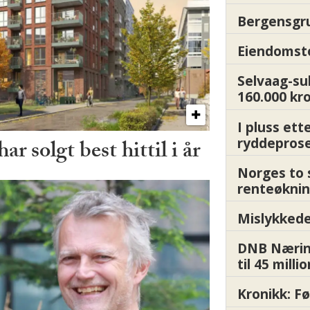
Bergensgru
Eiendomsto
Selvaag-su
160.000 kr
I pluss ett
ryddepros
r solgt best hittil i år
Norges to 
renteøknin
Mislykkede 
DNB Nærin
til 45 milli
Kronikk: F