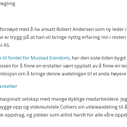
megling.
et fornøyd med å ha ansatt Robert Andersen som ny leder i 
 er trygg på at han vil bringe nyttig erfaring inn i reste
l AS.
e til fordel for Mustad Eiendom
, har den siste tiden byg
essen for å finne en erstatter vært opptatt av å finne en 
mbisjon om å bringe denne avdelingen til et enda høyere n
ansetter
ernasjonalt selskap med mange dyktige medarbeidere. Jeg 
bygge opp og videreutvikle Colliers sin utleieavdeling til 
de oppdrag, og jobber som alltid hardt for alle våre opp