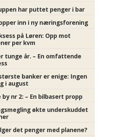
ppen har puttet penger i bar
pper inn i ny næringsforening
ksess på Løren: Opp mot
oner per kvm
er tunge år. – En omfattende
ess
største banker er enige: Ingen
g i august
by nr 2: – En bilbasert propp
gsmegling økte underskuddet
oner
ølger det penger med planene?