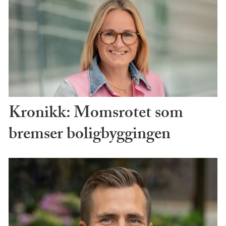
Kronikk: Momsrotet som
bremser boligbyggingen