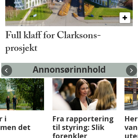
Full klaff for Clarksons-
prosjekt
Annonsørinnhold
Fenistra endrer
Det er i
eiendomsbransjen
Drammen det
med AI. Slik ser vi
skjer